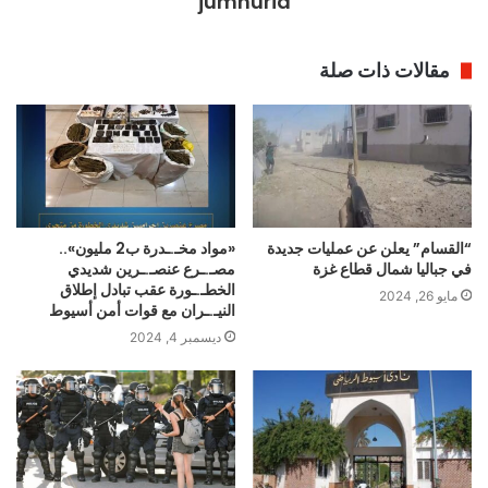
jumhuria
مقالات ذات صلة
“القسام” يعلن عن عمليات جديدة
«مواد مخـ.ـدرة ب2 مليون»..
في جباليا شمال قطاع غزة
مصـ.ـرع عنصـ.ـرين شديدي
الخطـ.ـورة عقب تبادل إطلاق
مايو 26, 2024
النيـ.ـران مع قوات أمن أسيوط
ديسمبر 4, 2024