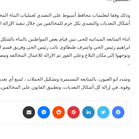
وذلك وفقا لتعليمات محافظ أسيوط على التصدي لعمليات البناء المخا
أشكال التعديات والتصدي بكل حزم للمخالفين من خلال تنفيذ الإزالة ال
اثناء المتابعه الميدانيه للحى تبين قيام بعض المواطنين بالبناء بالش
ابراهيم رئيس الحي واشرف طنطاوى نائب رئيس الحى وفريق قسم الا
وتوجهوا إلي مكان البلاغ وعلي الفور تم الازاله للاعمال المخالفه ومصا
..
وشدد ابو العيون، بالمتابعة المستمرة وتشكيل الحملات ، لمنع أي تعديا
وقوة، في إزالة كل أشكال التعديات، وتطبيق القانون على المخالفين،
فيسبوك
تويتر
لينكدإن
بينتيريست
ماسنجر
مشاركة عبر البريد