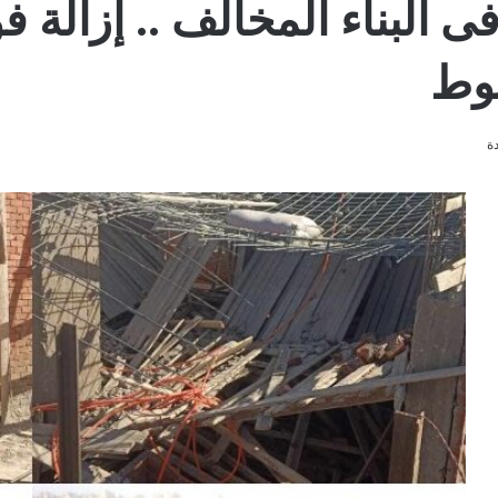
فى البناء المخالف .. إزالة 
يوط
ة