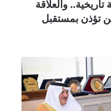
اريخية.. والعلاقة
ين تؤذن بمستقبل