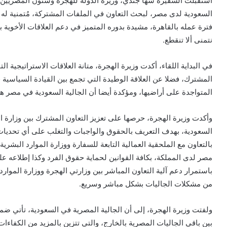
استقبلت السفيرة سها جندي، وزيرة الدولة للهجرة وشئون المصريين ب
السعودية لدى مصر، لبحث التعاون في الملفات المشتركة، مُتمنية له 
فترة عمله بالقاهرة، مشيدة بدوره المتميز في دعم العلاقات الأخوية بي
نتمنى ألا تنقطع.
في البداية اللقاء، أكدت وزيرة الهجرة، متانة العلاقات الاستراتيجية الت
المشترك، فضلا عن العلاقة الوطيدة التي تجمع بين القيادة السياسية ف
المتواجدة على أراضيها، ومؤكدة أيضا أن الجالية السعودية في مصر هم
وأكدت وزيرة الهجرة، حرصها على تعزيز التعاون المشترك بين وزارة اله
السعودية، بهدف التعريف بالحقوق والواجبات والتغلب على أي تحديات 
بالتعاون مع الملحقية العمالية التابعة للسفارة ووزارة الموارد البش
مصر لدى المملكة، بكافة القوانين لحماية حقوق الفرد وكذا إطلاعه على
باستمرار دعم آلية التعاون المباشر بين وزارتي الهجرة ووزارة الموا
من مشكلات الجاليات بشكل مباشر وسريع.
ولفتت وزيرة الهجرة، إلى أن الجالية المصرية في السعودية، تأتي ضمن 
بين باقي الجاليات المصرية بالخارج، والتي تتزين بالمزيد من الكفاءا