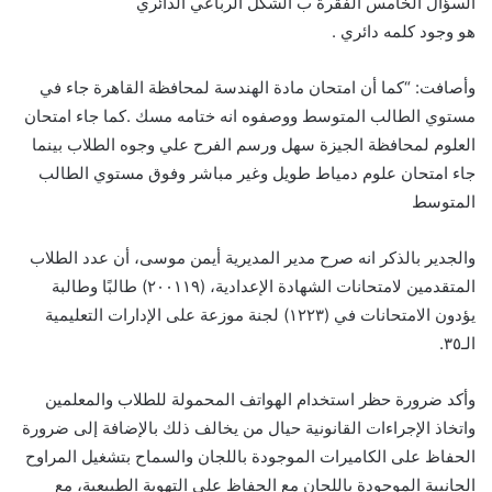
السؤال الخامس الفقرة ب الشكل الرباعي الدائري
هو وجود كلمه دائري .
وأصافت: “كما أن امتحان مادة الهندسة لمحافظة القاهرة جاء في
مستوي الطالب المتوسط ووصفوه انه ختامه مسك .كما جاء امتحان
العلوم لمحافظة الجيزة سهل ورسم الفرح علي وجوه الطلاب بينما
جاء امتحان علوم دمياط طويل وغير مباشر وفوق مستوي الطالب
المتوسط
والجدير بالذكر انه صرح مدير المديرية أيمن موسى، أن عدد الطلاب
المتقدمين لامتحانات الشهادة الإعدادية، (٢٠٠١١٩) طالبًا وطالبة
يؤدون الامتحانات في (١٢٢٣) لجنة موزعة على الإدارات التعليمية
الـ٣٥.
وأكد ضرورة حظر استخدام الهواتف المحمولة للطلاب والمعلمين
واتخاذ الإجراءات القانونية حيال من يخالف ذلك بالإضافة إلى ضرورة
الحفاظ على الكاميرات الموجودة باللجان والسماح بتشغيل المراوح
الجانبية الموجودة باللجان مع الحفاظ على التهوية الطبيعية، مع