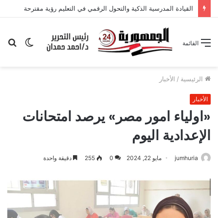
الوضع
بح
القائمة
المظلم
عن
الرئيسية
/
الأخبار
الأخبار
«اولياء امور مصر» يرصد امتحانات
الإعدادية اليوم
jumhuria
مايو 22, 2024
0
255
دقيقة واحدة