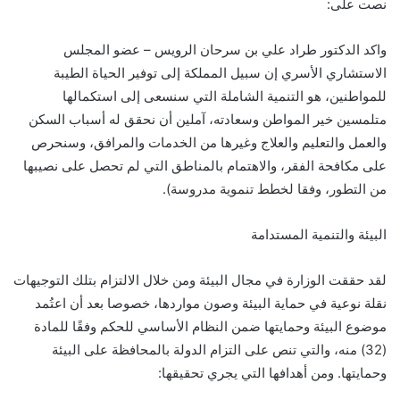
نصت على:
واكد الدكتور طراد علي بن سرحان الرويس – عضو المجلس
الاستشاري الأسري إن سبيل المملكة إلى توفير الحياة الطيبة
للمواطنين، هو التنمية الشاملة التي سنسعى إلى استكمالها
متلمسين خير المواطن وسعادته، آملين أن نحقق له أسباب السكن
والعمل والتعليم والعلاج وغيرها من الخدمات والمرافق، وسنحرص
على مكافحة الفقر، والاهتمام بالمناطق التي لم تحصل على نصيبها
من التطور، وفقا لخطط تنموية مدروسة).
البيئة والتنمية المستدامة
لقد حققت الوزارة في مجال البيئة ومن خلال الالتزام بتلك التوجيهات
نقلة نوعية في حماية البيئة وصون مواردها، خصوصا بعد أن اعتُمد
موضوع البيئة وحمايتها ضمن النظام الأساسي للحكم وفقًا للمادة
(32) منه، والتي تنص على التزام الدولة بالمحافظة على البيئة
وحمايتها. ومن أهدافها التي يجري تحقيقها: