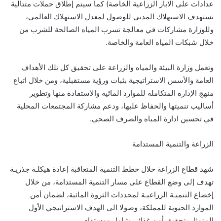
عدادات على الابار الزراعية الخاصة) كما سيتم إطلاق حملات متتالية
تستهدف الاستهلاك المدني للوصول لمعدل الاستهلاك العالمي،
وللوزارة مشاركات في معالجة تسرب المياه الصالحة للشرب من
خلال شبكات المياه العامة والخاصة.
وتعمل وزارة البيئة والمياه والزراعة على تحقيق كل تلك الأهداف
العامة والأسس الاستراتيجية بثبات ورؤية مستقبلية، ومن خلال اتباع
منهج الإدارة المتكاملة للموارد المائية والاستفادة منها وتطوير
أساليب تنميتها والحفاظ عليها، ودعم مشاركة المجتمعات المحلية
في تحسين ادارة المياه والصرف الصحي.
الزراعة والتنمية المستدامة
شهد قطاع الزراعة خلال خطط التنمية المتعاقبة إعادة هيكلـة جذريـة
تهدف إلى وضع القطاع على مسار التنمية المستدامة، من خلال
إخضاع التنميـة الزراعيـة لمحددات الثروة المائية، لضمان أمن
الموارد الحيوية للمملكة، وصولا الى الهدف الاستراتيجي الأول
المتمثل بتحقيق أمن غذائي شامل ومستدام.