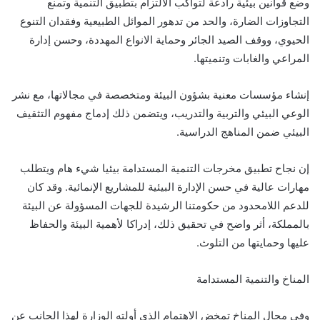
وضع قوانين بيئية رادعة لتواكب الالتزام بتطبيق التنمية وتمنع
التجاوزات الضارة، والحد من تدهور الموائل الطبيعية وفقدان التنوع
الحيوي، ووقف الصيد الجائر وحماية الانواع المهددة، وحسن إدارة
المراعي والغابات وتنميتها.
إنشاء مؤسسات معنية بشؤون البيئة ومتخصصة في مجالاتها، مع نشر
الوعي البيئي والتربية والتدريب، ويتضمن ذلك إدماج مفهوم التثقيف
البيئي ضمن المناهج الدراسية.
إن نجاح تطبيق مخرجات التنمية المستدامة بيئيا شيء هام ويتطلب
مهارات عالية في حسن الإدارة البيئية للمشاريع الإنمائية. وقد كان
للدعم اللامحدود من حكومتنا الرشيدة للجهات المسؤولة عن البيئة
بالمملكة، أثر واضح في تحقيق ذلك، إدراكا لأهمية البيئة والحفاظ
عليها وحمايتها من التلوث.
المناخ والتنمية المستدامة
وفي مجال المناخ تمخض الاهتمام الذي أولته الوزارة لهذا الجانب عن