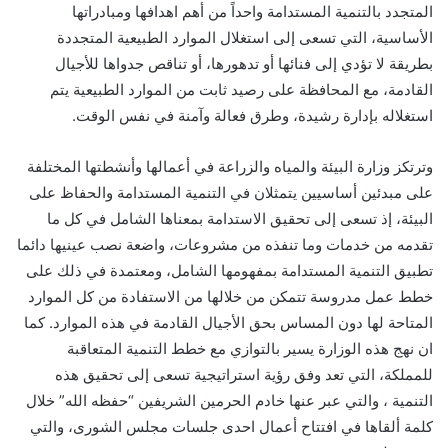
المتجدد بالتنمية المستدامة واحداً من أهم اهدافها
ومبادراتها
الأساسية، التي تسعى إلى استغلال الموارد الطبيعية المتجددة
بطريقة لا تؤدي إلى فنائها أو تدهورها، أو تناقص جدواها للأجيال
القادمة، مع المحافظة على رصيد ثابت من الموارد الطبيعية يتم
استغلاله بإدارة رشيدة، وطرق فعالة وآمنة في نفس الوقت.
وترتكز وزارة البيئة والمياه والزراعة في أعمالها وأنشطتها المختلفة
على مبدئين أساسيين يتمثلان في التنمية المستدامة والحفاظ على
البيئة، إذ تسعى إلى تحقيق الاستدامة بمعناها الشامل في كل ما
تقدمه من خدمات وما تنفذه من مشروعات، واضعة نصب عينيها دائما
تطبيق التنمية المستدامة بمفهومها الشامل، ومعتمدة في ذلك على
خطط عمل م​دروسة تتمكن من خلالها من الاستفادة من كل الموارد
المتاحة لها دون المساس بحق الأجيال القادمة في هذه الموارد. كما
ان نهج هذه الوزارة يسير بالتوازي مع خطط التنمية المتعاقبة
للمملكة، التي تعد وفق رؤية استراتيجية تسعى إلى تحقيق هذه
التنمية ، والتي عبر عنها خادم الحرمين الشريفين “حفظه الله” خلال
كلمة ألقاها في افتتاح أعمال احدى جلسات مجلس الشورى، والتي