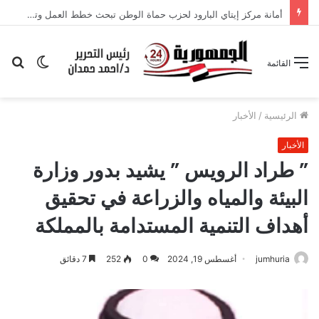
أمانة مركز إيتاي البارود لحزب حماة الوطن تبحث خطط العمل وتعزيز التواجد الجماهيري
الوضع
بح
القائمة
المظلم
عن
الرئيسية
/
الأخبار
الأخبار
” طراد الرويس ” يشيد بدور وزارة
البيئة والمياه والزراعة في تحقيق
أهداف التنمية المستدامة بالمملكة
jumhuria
أغسطس 19, 2024
0
252
7 دقائق