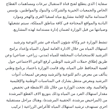
سقاية ) الذي يتطلع لفتح قناة لاستقبال تبرعات ومساهمات القطاع
الخاص والجمعيات الخيرية والشركات والبنوك والمواطنين، يؤسس
لاستدامة مالية لإقامة مشاريع مياه لسقيا القرى والهجر وموارد
البادية والمواقع المحتاجة في كافة مناطق المملكة، سيتم تشغيلها
وصيانتها من قبل الوزارة لضمان إدارة مستدامة لهذه المشاريع.
تنشط الوزارة عبر وكالة شؤون المياه في نشر التوعية وترشيد
استهلاك المياه من خلال الادارة العامة لموارد المياه وإعداد برامج
الترشيد للاستخدامات المختلفة للمياه (مدني، زراعي، صناعي) وعن
طريق إطلاق حملات الترشيد الوطني لرفع الوعي الاجتماعي حول
اهمية المحافظ على المياه، وقد قامت الوزارة باعتماد برنامج وطني
يتألف من معرض دائم للتوعية والترشيد ومعرض لمبيعات أدوات
الترشيد ومعرض متنقل يشارك في المناسبات الوطنية والإقليمية
والعالمية. وقد نجحت الوزارة من خلال تلك الانشطة في تخفيض
مقدار استهلاك الفرد من المياه وذلك بتوزيع الاف القطع المرشدة
من (المراحيض مرشدة، الحقيبة المرشدة)، وهناك مراحل مستقبلية
اخرى تستهدف ترشيد استهلاك المياه للأغراض الزراعية ( تركيب