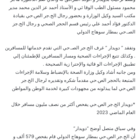
محمود مسئول الطب الوقا ئي و الأستاذ أحمد عز الدين محمد مدير
مكتب السيد وكيل الوزارة و بحضور رجال الح.جر الص.حي بقيادة
الدكتور فؤاد أحمد علي رئيس قسم الحجر الصحي و رجال الح.جز
الصـ.حي بمطار سوهاج الدولي
وتفقد ” دويدار ” غرف الح.جر الصـ.حي التي تقدم خدماتها للمسافرين
. وكذلك تتبع الإجراءات الصحية ومسار المسافرين للإطمئنان إلي
تطبيق الإجراءات الو قائية والإحترا زية الصحيحة .
ومن جانبه أشاد وكيل وزارة الصحة بالإنضباط وسلامة الإجراءات
المتبعة بالحجر الص.حي مقدماً شكره وتقديره لرجال الح.جر
الص.حي لما يبذلونه من مجهودات كبيرة لخدمة الوطن والمواطن
*دويدار الح.جر الص.حي يفحص أكثر من نصف مليون مسافر خلال
العام الماضي 2023
وفي سياق متصل أوضح “دويدار”
أن الح.جر الص.حي بمطار سوهاج الدولي قام بفحص 579 ألف و