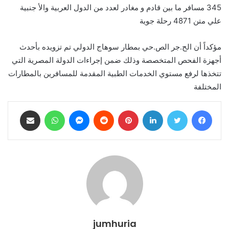
345 مسافر ما بين قادم و مغادر لعدد من الدول العربية والأ جنبية
علي متن 4871 رحلة جوية
مؤكداً أن الح.جر الص.حي بمطار سوهاج الدولي تم تزويده بأحدث
أجهزة الفحص المتخصصة وذلك ضمن إجراءات الدولة المصرية التي
تتخذها لرفع مستوي الخدمات الطبية المقدمة للمسافرين بالمطارات
المختلفة
فيسبوك
تويتر
لينكدإن
بينتيريست
ماسنجر
واتساب
مشاركة عبر البريد
jumhuria