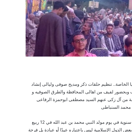
الخاصة.. تنظيم حلقات ذكر ومديح صوفى وليالى إنشاد
وب وبحضور لفيف من اهالى المحافظة والطرق الصوفيه و
مة من آل زكى عنهم السيد مصطفى ابوحمزة الرفاعى
م محمد السنباطى
ويحتفل اهالى أسيوط بمولد الرسول صل الله عليه وسلم وهى ذكرى سنوية في يوم مولد النبي محمد بن عبد الله في 12 ربيع
 الدول الإسلامية ليس باعتباره عيدًا أو عبادة بل فرحة