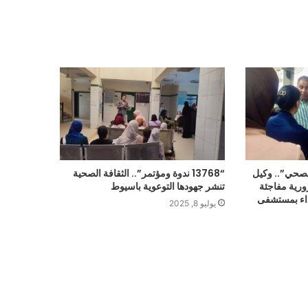
لصحي”.. وكيل
“13768 ندوة ومؤتمر”.. الثقافة الصحية
رية مفاجئة
تنشر جهودها التوعوية باسيوط
أداء بمستشفى
يوليو 8, 2025