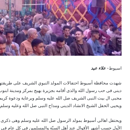
اسيوط-
علاء عيد
شهدت محافظة أسيوط احتفالات المولد النبوي الشريف على طريقتها 
دينى فى حب رسول الله والذى أقامه بجزيرة بهيج بمركز ومدينة ابن
محبى ال بيت النبى الشريف صل الله عليه وسلم وبرعاية ودعوة كري
ويحيى الحفل الشيخ الانشاد الدينى ومداح النبى صل الله وعليه وسل
الأول حسب أشهر الأقوال عند أهل السنّة والمسلمين في كل عام في بعض