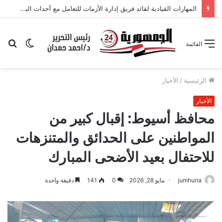
المهارات القيادية لقائد فريق إدارة الأزمات للتعامل مع أحداث البجعة السوداء والملوك التنانين: دراسة ميدانية بمحافظة الإسكندرية من وجهة نظر المعلمين
الوضع
بح
القائمة
المظلم
عن
الرئيسية
/
الأخبار
الأخبار
محافظ أسيوط: إقبال كبير من
المواطنين على الحدائق والمتنزهات
للاحتفال بعيد الأضحى المبارك
jumhuria
مايو 28, 2026
0
141
دقيقة واحدة