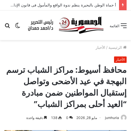
أ حماة الوطن بالبحيرة ينظم ندوة الواقع والمأمول فى قانون الإدارة المحلية
الوضع
بح
القائمة
المظلم
عن
الرئيسية
/
الأخبار
الأخبار
محافظ أسيوط: مراكز الشباب ترسم
البهجة في عيد الأضحى وتواصل
إستقبال المواطنين ضمن مبادرة
“العيد أحلى بمراكز الشباب”
jumhuria
مايو 28, 2026
0
138
دقيقة واحدة