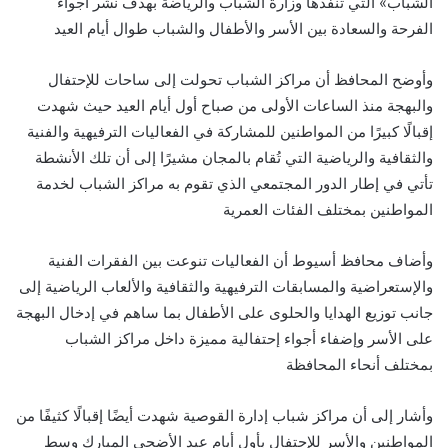
الشباب» التي تنفذها وزارة الشباب والرياضة بهدف نشر أجواء
الفرحة والسعادة بين الأسر والأطفال والشباب طوال أيام العيد
وأوضح المحافظ أن مراكز الشباب تحولت إلى ساحات للإحتفال
والبهجة منذ الساعات الأولى من صباح أول أيام العيد حيث شهدت
إقبالًا كبيرًا من المواطنين للمشاركة في الفعاليات الترفيهية والفنية
والثقافية والرياضية التي تُقام بالمجان مشيرًا إلى أن تلك الأنشطة
تأتي في إطار الدور المجتمعي الذي تقوم به مراكز الشباب لخدمة
المواطنين بمختلف الفئات العمرية
وأضاف محافظ أسيوط أن الفعاليات تنوعت بين الفقرات الفنية
والإستعراضية والمسابقات الترفيهية والثقافية والألعاب الرياضية إلى
جانب توزيع الهدايا والحلوى على الأطفال بما ساهم في إدخال البهجة
على الأسر وإضفاء أجواء إحتفالية مميزة داخل مراكز الشباب
بمختلف أنحاء المحافظة
وأشار إلى أن مراكز شباب إدارة القوصية شهدت أيضًا إقبالًا كثيفًا من
المواطنين والأسر للإحتفال بأول أيام عيد الأضحى المبارك وسط