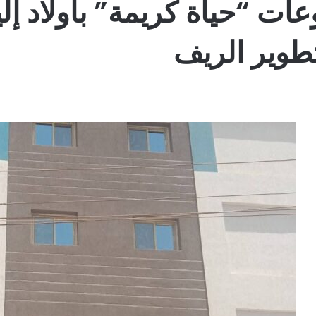
ت “حياة كريمة” بأولاد إل
طوير الريف