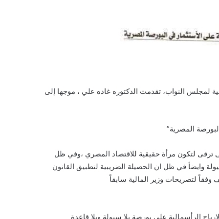
دستور، والمادة (198) من اللائحة الداخلية لمجلس النواب، تقدمت الدكتوره غاده علي ، موجها إلى
البورصة المصرية”
 ترقى لتكون مرأة حقيقية للاقتصاد المصري ،وفي ظل
فرض ضرائب الارباح الرأسمالية على بورصة تعاني من ضعف في السيولة وايضاً في ظل ‎ان الحصيلة الضريبية لتطبيق القانون
قاً لتصريحات وزير المالية سابقاً
باح الرأسمالية على بورصة بلا سيولة وبلا قاعدة