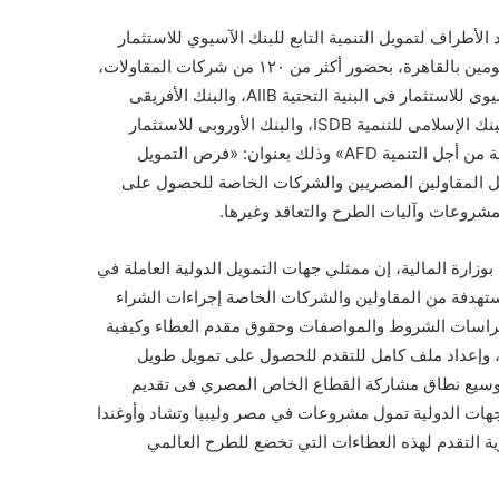
الأطراف لتمويل التنمية التابع للبنك الآسيوي للاستثمار
في البنية التحتية، واتحاد المقاولين المصري، ورشة عمل، على مدار يومين بالقاهرة، بحضور أكثر من ١٢٠ من شركات المقاولات،
أعضاء اتحاد المقاولين، وممثلى بنوك التنمية الدولية مثل: «البنك الآسيوى للاستثمار فى البنية التحتية AIIB، والبنك الأفريقى
للتنمية AFDB، والبنك الدولى WB، ومؤسسة التمويل الدولية IFC والبنك الإسلامى للتنمية ISDB، والبنك الأوروبى للاستثمار
EIB، والبنك الأوروبى لإعادة الإعمار والتنمية EBRD، والوكالة الفرنسية من أجل التنمية AFD» وذلك بعنوان: «فرص التمويل
ل المقاولين المصريين والشركات الخاصة للحصول على
مشروعات وآليات الطرح والتعاقد وغيرها.
زارة المالية، إن ممثلي جهات التمويل الدولية العاملة في
ستهدفة من المقاولين والشركات الخاصة إجراءات الشراء
اد كراسات الشروط والمواصفات وحقوق مقدم العطاء وكيفية
، وإعداد ملف كامل للتقدم للحصول على تمويل طويل
هدف توسيع نطاق مشاركة القطاع الخاص المصري فى تقديم
 الاعتبار أن الجهات الدولية تمول مشروعات في مصر وليبيا وتشاد وأوغندا
ة التقدم لهذه العطاءات التي تخضع للطرح العالمي