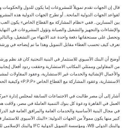
قال إن الجهات تقدم تمويلاً للمشروعات إما يكون للدول والحكومات وب
لقواعد الجهات الدولية المانحة.. أو تطرح الجهات الدولية هذه المش
بين المسارين.. ففي «نظام المشاركة مع القطاع الخاص» يكون العبء
والإنشاءات والتجهيز والتشغيل والصيانة وتؤول المشروعات في النهاية 
وتحصل على مستحقاتها دفعة واحدة عند الانتهاء من التشغيل، وبالتالي
تعرف كيف تحسب العطاء مقابل التمويل وهذا ما تم إيضاحه في ورشة 
أوضح أن البنك الآسيوي للاستثمار في البنية التحتية كان قد نظم ور
من المقاولين وممثلي المكاتب الاستشارية وحققت ردود أفعال إيجابية، 
الاستشارية، وعقود المشاركة مع القطاع الخاص «P.P.P» وكيفية الحصول على تمويل من بنوك التنمية متعددة الأطراف.
أشار إلى أن مصر طالبت في الاجتماعات السابقة لمجلس إدارة «مركز 
العمل في القاهرة ودعوة كل بنوك التنمية العاملة في مصر، ولاقت ه
في مجال البنية الأساسية والخدمات العامة والمرافق العامة قيد الدراس