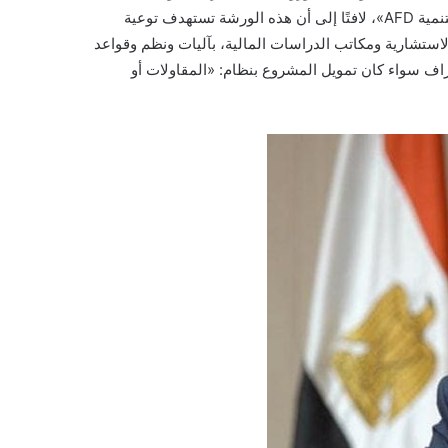
الأوروبى لإعادة الإعمار والتنمية EBRD، والوكالة الفرنسية من أجل التنمية AFD»، لافتًا إلى أن هذه الورشة تستهدف توعية
استشارية ومكاتب الدراسات المالية، بآليات ونظم وقواعد
طراف سواء كان تمويل المشروع بنظام: «المقاولات أو