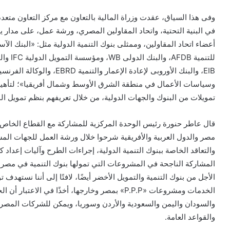
وفى هذا السياق، عقدت وزراة المالية بالتعاون مع مركز التعاون متعدد 
وسياسات الأعمال في منطقة الشرق الأوسط وشمال أفريقيا»؛ لتأهي
تمويلات من البنوك والجهات الدولية، من خلال تعريفهم بنظم تمويل ال
قال عاطر حنورة رئيس الوحدة المركزية للمشاركة مع القطاع الخاص بو
مصر والدول العربية والأفريقية شرحوا خلال ورشة العمل للجهات الم
والتعاقد الخاصة ببنوك التنمية الدولية، إجراءات الطرح وآليات إعد
المشاركة الناجحة في المشروعات التي تمولها بنوك التنمية في مصر
الأجل من بنوك التنمية والتمويل الأخضر أيضًا، لافتًا إلى أننا نست
الخدمات ومشروعات «P.P.P» بمصر وخارجها، أخذًا في
والسودان واليمن والسعودية والأردن وسوريا، ويمكن للشركات المصري
والقواعد العامة.