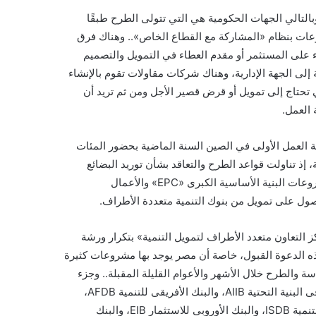
التالي الجهات الحكومية هي التي تتولى الطرح طبقًا
روعات بنظام «المشاركة مع القطاع الخاص».. وهناك فرق
 على المستثمر أو مقدم العطاء في التمويل والتصميم
إلى الجهة الإدارية، وهناك شركات مقاولات تقوم بالإنشاء
 تحتاج إلى تمويل أو قرض قصير الأجل ومن ثم تريد أن
العمل.
شة العمل الأولى في الصين السنة الماضية بحضور المئات
إذ تناولت قواعد الطرح والتعاقد بشأن توريد البضائع
والأعمال الإنشائية والخدمات غير الاستشارية، وعقود المقاولات لمشروعات البنية الأساسية الكبرى «EPC» والأعمال
التعاون متعدد الأطراف لتمويل التنمية» بتكرار ورشة
ذه الدعوة القبول، خاصة أن مصر يوجد بها مشروعات كثيرة
ة والطرح خلال الأشهر والأعوام القليلة المقبلة.. وجزء
كبير منها يكون ممولاً من الجهات الدولية: «البنك الآسيوى للاستثمار فى البنية التحتية AIIB، والبنك الأفريقى للتنمية AFDB،
والبنك الدولى WB، ومؤسسة التمويل الدولية IFC والبنك الإسلامى للتنمية ISDB، والبنك الأوروبى للاستثمار EIB، والبنك