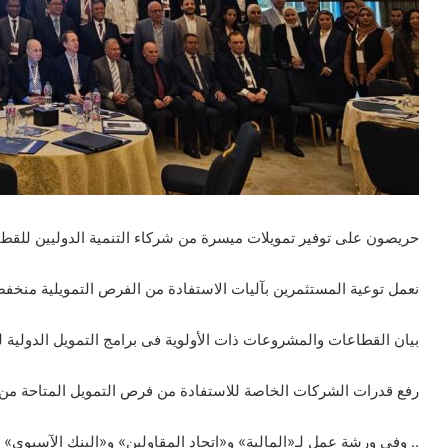
حريصون على توفير تمويلات ميسرة من شركاء التنمية الدوليين للق
نعمل
توعية المستثمرين بآليات الاستفادة من الفرص التمويلية منخف
بيان القطاعات والمشروعات ذات الأولوية فى برامج التمويل الدولية 
رفع قدرات الشركات الخاصة للاستفادة من فرص التمويل المتاحة من ب
.. وفى ورشة عمل لـ«المالية» و«اتحاد المقاولين» و«البنك الآسيوى»