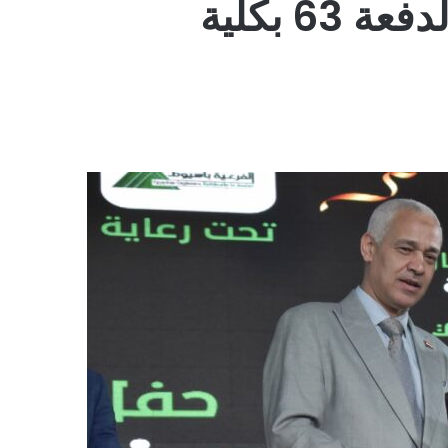
نقيب مهندسي أسيوط يشارك في تكريم خريجي الدفعة 63 بكلية