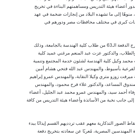
د لدور أعضاء هيئة التدريس ومساهمتهم البناءة في تخريج
نوهًا إلى ما تشهده البلاد من إنجازات ضخمة في عهد
وعات كبرى في مختلف محافظات مصر ودورهم في
جاء ذلك، خلال مشاركة نقيب مهندسي أسيوط فى الاحتفال بحفل تخرج الدفعة الـ63 من طلاب كلية الهندسة بالجامعة، وذلك
الطلاب، والدكتور عزت عبد المنعم مرغني عميد كلية
 محمد وكيل كلية الهندسة لشئون خدمة المجتمع وتنمية
 الفرعية بأسيوط، والمهندس عبد الله فتحي هشام أمين
ميرفت زوزو متري وكيلا النقابة، والمهندس عمرو إبراهيم
ندوق المساعد، والدكتور علاء فرح محمود، والمهندس
اء أحمد سيد، والمهندس عمرو محمد عبد الجليل، أعضاء
 إلى جانب نخبة من الأساتذة وأعضاء هيئة التدريس من كافة
الصور التذكارية معهم عقب تردديهم القسم إيذانًا ببدء
ة المهندسين المصرية، مُعربًا عن سعادته بتخريج دفعة