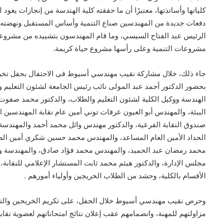
كلياتها وأساتذتها، معتبرًا أن ما حققته كلية الهندسة من إنجازات يعو
دفعات جديدة من المهندسين صناع التنمية وأساس المستقبل ونهضته، م
الرئيس عبد الفتاح السيسي، وما قام المهندسون بتشييده من مشر
مشروعات التنمية وعلى رأسها مشروع حياة كريمة.
بحضور الدكتور أحمد عبد المولى نائب رئيس الجامعة لشئون التعليم و
الهندسة ووكيل الكلية لشئون التعليم والطلاب، والدكتور محمد صفوت
البيئة، والمهندس أبو العيون عرفات توني أمين عام نقابة المهندسين
صندوق النقابة الفرعية، والدكتور مهندس وائل محمد أحمد والمهندسة 
الحداد الأمين العام المساعد، والمهندس محمد حسين شكري أمين الص
محمد رمضان عبد الحميد، والمهندس محمد فؤاد صادق، والمهندسة وف
مجلس الإدارة، والدكتور هيثم محمد ثابت المستشار الإعلامي للنقابة،
الأقسام بالكلية، وحشد من الطلاب الخريجين وأولياء أمورهم .
وحرص نقيب مهندسي أسيوط خلال الحفل، على تكريم الخريجين والتقاط 
مزاولتهم للمهنة، وانضمامهم عقب إعلان نتائج امتحاناتهم لعضوية نقاب