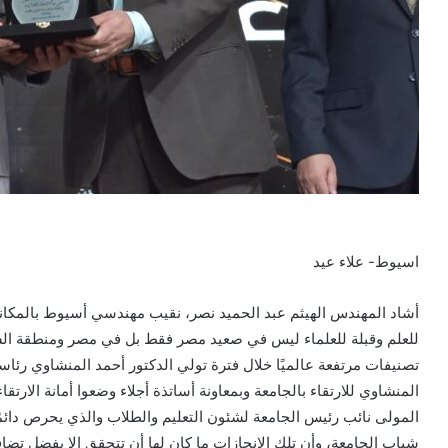
اسيوط- علاء عيد
أشاد المهندس الهيثم عبد الحميد نصر، نقيب مهندسي أسيوط بالمكانة 
للعلم وقبلة للعلماء ليس في صعيد مصر فقط بل في مصر ومنطقة الش
تصنيفات مرتفعة عالميًا خلال فترة تولي الدكتور أحمد المنشاوي رئاسة ا
المنشاوي للارتقاء بالجامعة وبمعاونة أساتذة أجلاء وضعوا أمانة الارت
المولى نائب رئيس الجامعة لشئون التعليم والطلاب والذي يحرص دائمً
شباب الجامعة، وأن تلك الانجازات ما كان لها أن تتحقق إلا بفضل تضاف