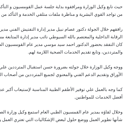
حيث تابع وكيل الوزارة ومرافقوه بداية جلسة عمل القومسيون و التأكد
من تواجد القوي البشرية و مناظرة ملفات متلقي الخدمة و التأكد من تد
رافقهم خلال الجولة دكتور عصام نبيل مدير إدارة التفتيش الفني مدير ا
الرقابة الداخلية والمعتصم بالله السيوطي نائب مدير إدارة المتابعة م
كان التفقد بحضور الدكتور احمد سيد موسي مدير عام القومسيون الطب
والمترددين، وتابع تقديم الخدمات الصحية اللازمة لهم.
ووجه وكيل الوزارة خلال جولته بضرورة حسن استقبال المترددين علي 
الأوراق وتقديم الدعم الفني والمعنوي لجميع المترددين من أصحاب ا
كما وجه بالعمل علي توفير الأطقم الطبية المناسبة لإستيعاب أكبر ع
أفضل الخدمات للمواطنين.
وخلال لقاؤه بمدير عام القمسيون الطبي العام استمع وكيل وزارة الص
شأنها تطوير العمل ووضع حلول لبعض الإشكاليات التي تعتري العمل وت