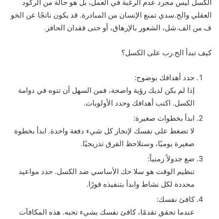
الكسل ليس مجرد عدم الرغبة في العمل، بل هو حالة من الركود
العقلي والج.سدي تمنع الإنسان من المبادرة. قد يكون ناتجًا عن الخو
ف من الف.شل، الشعور بالإرهاق، أو حتى فقدان الحافز.
كيف تبدأ الح.رب على الكسل؟
حدد أهدافك بوضوح:
إذا لم يكن لديك رؤية واضحة، فمن السهل أن تتوه في دوامة
الكسل. اكتب أهدافك وحدد الأولويات.
ابدأ بخطوات صغيرة:
لا تضغط على نفسك لإنجاز كل شيء دفعة واحدة. ابدأ بخطوة
صغيرة يوميًا، وستلاحظ الفرق تدريجيًا.
ضع جدولاً زمنياً:
تنظيم الوقت هو سلا حك الأساسي ضد الكسل. حدد مواعيد
محددة لكل نشاط وابدأ بتنفيذه فورًا.
كافئ نفسك:
عندما تحقق تقدمًا، كافئ نفسك بشيء تحبه. هذه المكافآت