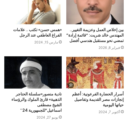
​بين إخلاص العمل وعزيمة التغيير..
«همس حسن» تكتب .. علامات
المهندس خالد شريت: “قائمة إرادة”
الفراغ العاطفي عند الرجل
تمضي نحو مستقبل هندسي أفضل
مارس 15, 2024
فبراير 8, 2026
أسرار الحضارة الفرعونية: أعظم
نادية منصور«سلسلة الحناجر
إنجازات مصر القديمة وتفاصيل
الذهبية» قارئ الملوك والرؤساء
حياتها اليومية
الشيخ مصطفى
اسماعيل”للجمهورية 24″
أكتوبر 7, 2024
يونيو 27, 2024