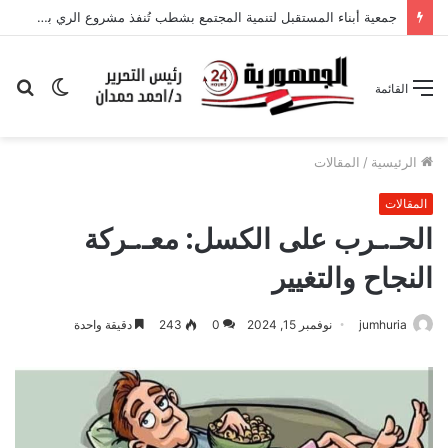
جمعية أبناء المستقبل لتنمية المجتمع بشطب تُنفذ مشروع الري بالطاقة الشمسية لتعزيز المرونة المناخية والأمن الغذائي
الوضع
بح
القائمة
المظلم
عن
الرئيسية
/
المقالات
المقالات
الحـ.ـرب على الكسل: معـ.ـركة
النجاح والتغيير
jumhuria
نوفمبر 15, 2024
0
243
دقيقة واحدة