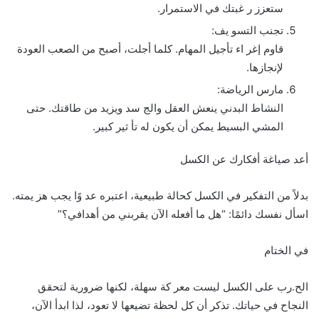
ستعزز ر غبتك في الاستمرار.
تجنب التسو يف:
قاوم إغر اء تأجيل المهام. كلما أجلت، أصبح من الصعب العودة
لإنجازها.
مارس الرياضة:
النشاط البدني ينعش العقل والج سد ويزيد من طاقتك. حتى
المشي البسيط يمكن أن يكون له تأ ثير كبير.
أعد صياغة أفكارك عن الكسل
بدلاً من التفكير في الكسل كحالة طبيعية، اعتبره عد وًا يجب هز يمته.
اسأل نفسك دائمًا: “هل ما أفعله الآن يقربني من أهدافي؟”
في الختام
الح.رب على الكسل ليست معر كة سهلة، لكنها ضرورية لتحقق
النجاح في حياتك. تذكر أن كل لحظة تضيعها لا تعود، لذا ابدأ الآن،