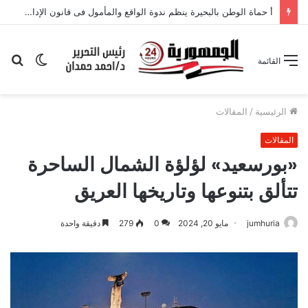
أ حماة الوطن بالبحيرة ينظم ندوة الواقع والمأمول فى قانون الإدارة المحلية
الوضع
بح
القائمة
المظلم
عن
الرئيسية
/
المقالات
المقالات
«بورسعيد» لؤلؤة الشمال الساحرة
تتألق بتنوعها وتاريخها العريق
jumhuria
مايو 20, 2024
0
279
دقيقة واحدة