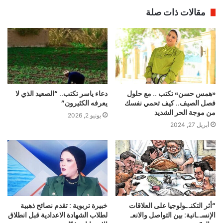
مقالات ذات صلة
«همس حسن» تكتب .. مع حلول
دعاء ياسر تكتب.. “الصعيد الذي لا
فصل الصيف.. كيف تحمي نفسك
يعرفه الكثيرون”
من موجة الحر الشديد
يونيو 2, 2026
أبريل 27, 2024
“أثر التكنـ ـولوجيا على العلاقات
خبيرة تربوية : تقدم نصائح ذهبية
الإنسـ ـانية: بين التواصل والانعـ
لطلاب الشهادة الاعدادية قبل انطلاق