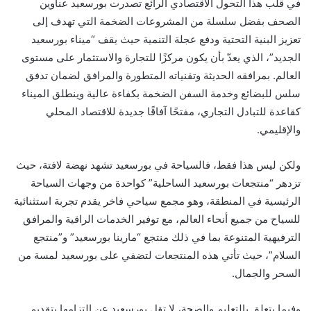
في
قلب هذا التحول الاقتصادي الرائع تصدرت بورسعيد عناوين
الصحف بفضل سلسلة من المشروعات الضخمة التي تهدف إلى
تعزيز البنية التحتية ودفع عجلة التنمية حيث يقف “ميناء بورسعيد
الجديد”، الذي يعدّ بأن يكون مركزًا للتجارة والاستثمار على مستوى
العالم. بمرافقه الحديثة وتقنياته المتطورة والمرافق لضمان تدفق
سلس للبضائع وخدمة السفن الضخمة بكفاءة عالية وينطلق الميناء
كقاعدة للتبادل التجاري، مفتحًا آفاقًا جديدة للاقتصاد المحلي
والإقليمي.
ولكن ليس هذا فقط، فالسياحة في بورسعيد تشهد نهضة لافتة، حيث
تزدهر “منتجعات بورسعيد الساحلية” كواحدة من وجهات السياحة
الرئيسية في المنطقة، وهو مجمع سياحي فاخر يقدم تجربة استثنائية
للسياح من جميع أنحاء العالم، مع توفير الخدمات الراقية والمرافق
الترفيهية المتنوعة بما في ذلك منتجع “مارينا بورسعيد” و”منتجع
السلام”، حيث تأتي هذه المنتجعات لتضفي على بورسعيد لمسة من
السحر والجمال.
وفيما يتعلق بالتعليم والصحة، لا تقل بورسعيد عن التزامها بتقديم