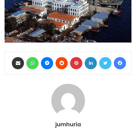
فيسبوك
تويتر
لينكدإن
بينتيريست
ماسنجر
واتساب
مشاركة عبر البريد
jumhuria