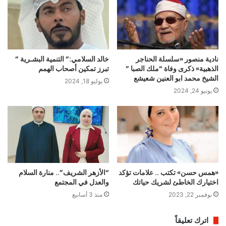
نادية منصور «سلسلة الحناجر
خالد السلامي:” التنمية البشـرية ”
الذهبية» ذكرى وفاة “ملك الصبا ”
تبرز تمكين أصحاب الهمم
الشيخ محمد ابو العنين شعيشع
يوليو 18, 2024
يونيو 24, 2024
«همس حسن» تكتب .. علامات تؤكد
“الأزهر الشريف”.. منارة السلام
اختيارك الخاطئ لشريك حياتك
والعدل في المجتمع
نوفمبر 22, 2023
منذ 3 أسابيع
اترك تعليقاً