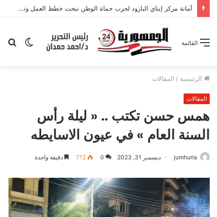
أمانة مركز إيتاي البارود لحزب حماة الوطن تبحث خطط العمل وتعزيز التواجد الجماهيري
الوضع
بح
القائمة
المظلم
عن
الرئيسية
/
المقالات
المقالات
همس حسن تكتب .. « ليلة رأس
السنة العام » في عيون الاسايطه
jumhuria
ديسمبر 31, 2023
0
712
دقيقة واحدة