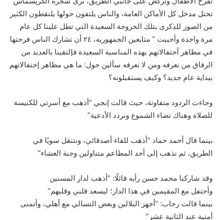
تفرح الأطفال وتركض على جانبي الطريق، نرى شجرة الكريسماس
تحتل مدخل كل الأماكن العامة، والناس يلتفون حولها يلتقطون الكثير
من الصور للذكرى بتلك الخروجة السعيدة التي تطل علينا كل عام
مرة واحدة وأحببت ” متابعين الجمهوريه، ٢٤ أن تشارك الناس فرحتها
في مظاهر أحتفالاتهم بهذه المناسبة السعيدة فإلتقينا بالعديد من
الرفاق من نعرفه ومن لا نعرفه سألين حول: ما هي مظاهر إحتفالاتهم
ببداية عام جديد؟ وكيف يستقبلونه؟
وجاءت الردود متفاوتة، حيث قالت إنجي “أذهب مع أسرتي للكنيسة
للصلاة وهناك تضاء الشموع ونردد الأدعية”
بينما قال أحمد حماد “أذهب للقاء أصدقائي، ونتنقل سويًا في
الطريق، ثم نذهب إلى أحد المطاعم متناولين وجبة العشاء”
وقد شاركنا محمد حسن رأيه قائلًا: “أذهب لدار المسنين
وأحتفل مع المقيمين في هذا الدار؛ ليسعد قلبي وقلبهم”
بينما قالت رحاب: “أجهز البلالين وبعض التسالي مع أهلي، وأتمنى
أمنية عند الثانية عشر”