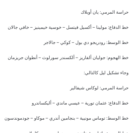
حراسة المرمي: يان أوبلاك
خط الدفاع: مولينا – أكسيل فيتسل – خوسية خيمينيز – خافي جالان
خط الوسط: رودريجو دي بول – كوكي – جالاجر
خط الهجوم: جوليان ألفاريز – ألكسندر سورلوث – أنطوان جريزمان
وجاء تشكيل ليل كالتالي:
حراسة المرمي: لوكاس شيفالير
خط الدفاع: عثمان تورية – عيسي ماندي – أليكساندرو
خط الوسط: توماس مونيية – بنجامين أندري – موكاو – جودموندسون