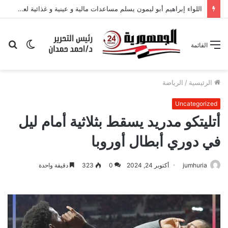
اللواء إبراهيم أبو ليمون يسلم مساعدات مالية و عينية و غذائية لعدد من الحالات المستحقة
الوضع
بح
القائمة
المظلم
عن
الرئيسية
/
الرياضة
Uncategorized
أتليتكو مدريد يسقط بثلاثية أمام ليل
في دوري أبطال أوروبا
jumhuria
أكتوبر 24, 2024
0
323
دقيقة واحدة