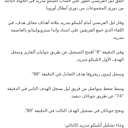
حقق ليل الفرنسي الفوز علي حساب أتليتكو مدريد في الجولة الثالثة
من دوري المجموعات من دوري أبطال أوروبا.
وفاز ليل الفرنسي أمام أتليتكو مدريد بثلاثة أهداف مقابل هدف، في
اللقاء الذي جمع الفريقين علي استاد واندا ميتروبوليتانو بالعاصمة
مدريد.
وفي الدقيقة “8” أفتتح التسجيل عن طريق جوليان ألفاريز وسجل
الهدف الأول لاتليتكو مدريد.
وسجل إيدون زيجروفا هدف التعادل في الدقيقة “66”
وسط ضغط متواصل من فريق ليل يسجل الهدف الثاني في الدقيقة
“74” عن طريق جوناثان ديفيد.
ونجح جوناثان في تسجيل الهدف الثالث في الدقيقة “89”.
وجاء تشكيل أتليتكو مدريد كالتالي: