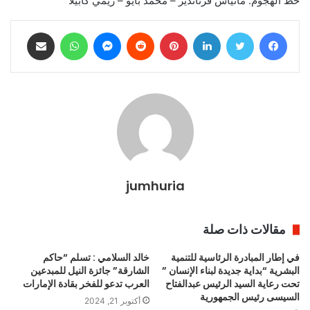
خط الهجوم: ماتياس فرنانديز – محمد بايو – ريمي كابيلا
فيسبوك
تويتر
لينكدإن
بينتيريست
ماسنجر
واتساب
مشاركة عبر البريد
jumhuria
مقالات ذات صلة
في إطار المبادرة الرئاسية للتنمية
خالد السلامي : تسلم “حاكم
البشرية “بداية جديدة لبناء الإنسان ”
الشارقة” جائزة النيل للمبدعين
تحت رعاية السيد الرئيس عبدالفتاح
العرب تدعو للفخر بقادة الإمارات
السيسى رئيس الجمهورية
أكتوبر 21, 2024