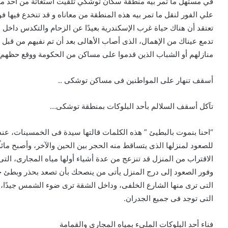
في مستهل ما تمر بيه منطقة سكان توشكي تلقيت أستغاثة من أحد مو
علي الفور لنقل ما تمر بيه هذه المنطقة من معاناه و قد تنخدع فيها 
تعتقد أن هناك حياة غرب الإسكندرية بعيدًا عن الزحام والتكدس داخل
تدمع عيناك من الإهمال، الذى أصاب الأهالى بعد أن تم نفيهم من قب
منازلهم أو الشباب الذين قدموا على مساكن من الحكومة ووقع حظهم 
أسقف تنهار على المواطنين فى مساكن توشكى ..
تآكل أسقف السلالم بأحد البلوكات بمنطقة توشكى…
“احنا بنموت بالبطيئ ” هذه الكلمات قالتها سيدة فى الخمسينات، عن
للصعود لمنزلها الذى يتساقط منه الحجر بين الحين والآخر، وأصبح مائ
الاقتراب من المنزل قد تنزعج من عدة أشياء أولها مياه المجارى، ا
وفور الصعود إلى درج المنزل يأتى من ينصحك بأن تصعد بحذر وبطئ حتى
التى ترى منها الشارع الخلفى، وداخل الشقة ترى ضوء الشمس جيدًا، 
التى توجد فى جميع الجدران.
فناء أحد البلوكات الملىء بمياه المجارى والقمامة