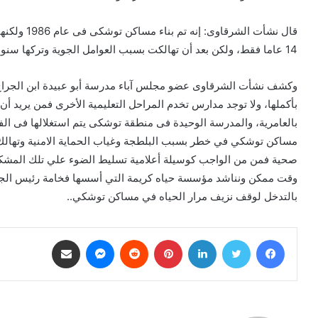
قال نشأت ال
14 عاما فقط، ولكن بعد أن تهالكت بسبب العوامل الجوية وتركها سنوات دون ترميم.
وكشف نشأت الشرقاوى عضو مجلس آباء مدرسة أبو عبيدة ابن الجراح ع
بأكملها، ولا توجد مدارس تخدم المراحل التعليمية الأخرى فمن يريد أن ي
بالعامرية، والمدرسة الوحيدة فى منطقة توشكى يتم استغلالها فى الف
مساكن توشكي في خطر بسبب البلطجة وغياب الحماية الامنية وتها
صحية فمن من الواجب كوسيلة أعلامية تسليط الضوء علي تلك المشكلا
وقت ممكن ونناشد مؤسسة حياه كريمة التي أسسها فخامة رئيس الجمه
بالتدخل لوقف نزيف مرار الحياه في مساكن توشكي..
فيسبوك
تويتر
لينكدإن
بينتيريست
ماسنجر
مشاركة عبر البريد