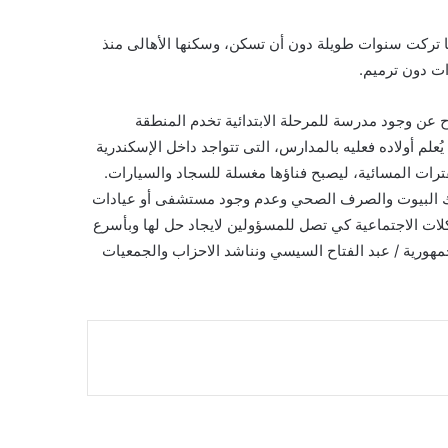
شرقاوى: إنه تم بناء مساكن توشكى فى عام 1986 ولكنها تركت سنوات طويلة دون أن تسكن، وسكنها الأهالى منذ
ن وجود مدرسة للمرحلة الابتدائية تخدم المنطقة
ُعلم أولاده فعليه بالمدارس، التى تتواجد داخل الإسكندرية
ترات المسائية، ليصبح فناؤها مغسلة للسجاد والسيارات.
لك البيوت والصرف الصحي وعدم وجود مستشفى أو عيادات
ت الاجتماعية كي تصل للمسؤولين لايجاد حل لها وبأسرع
ورية / عبد الفتاح السيسي ونناشد الاحزاب والجمعيات