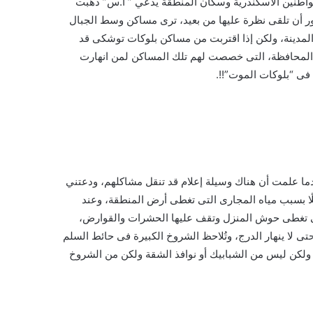
اطنين الاسكندرية وسكان المنطقة يدعي ” أ.س” ذهبت
فور أن تلقى نظرة عليها من بعيد، ترى مساكن وسط الجبال
 المدينة، ولكن إذا اقتربت من مساكن بلوكات توشكى قد
ل المحافظة، التى خصصت لهم تلك المساكن لمن انهارت
فى “بلوكات الموت”!!.
دما علمت أن هناك وسيلة إعلام قد تنقل مشاكلهم، ودعتني
لًا بسبب مياه المجارى التى تغطى أرض المنطقة، وعند
لتى تغطى حوش المنزل وتقف عليها الحشرات والقوارض،
 لا ينهار الدرج، وتُلاحظ الشروخ الكبيرة فى حائط السلم
ولكن ليس من الشبابيك أو نوافذ الشقة ولكن من الشروخ