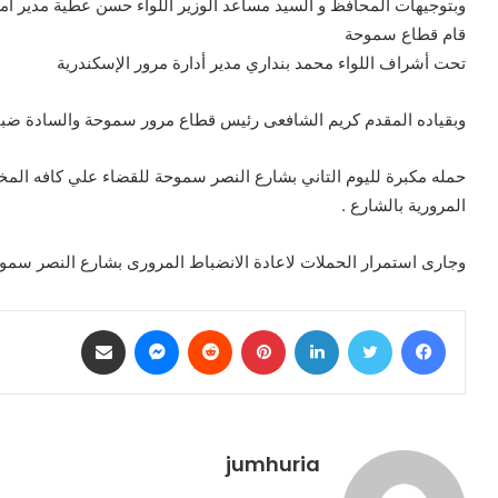
وبتوجيهات المحافظ و السيد مساعد الوزير اللواء حسن عطية مدير أمن
قام قطاع سموحة
تحت أشراف اللواء محمد بنداري مدير أدارة مرور الإسكندرية
وبقياده المقدم كريم الشافعى رئيس قطاع مرور سموحة والسادة ضب
حمله مكبرة لليوم التاني بشارع النصر سموحة للقضاء علي كافه المخ
المرورية بالشارع .
وجارى استمرار الحملات لاعادة الانضباط المرورى بشارع النصر سمو
فيسبوك
تويتر
لينكدإن
بينتيريست
ماسنجر
مشاركة عبر البريد
jumhuria