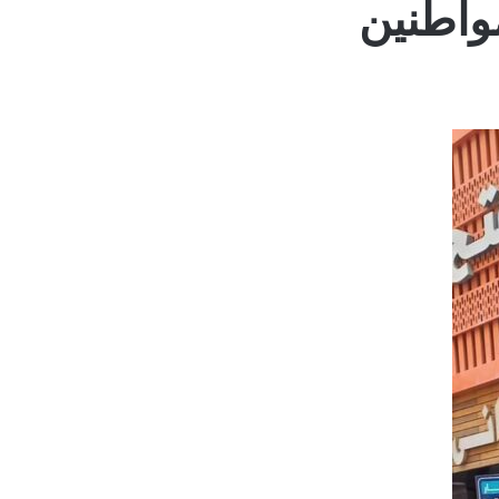
واطنين