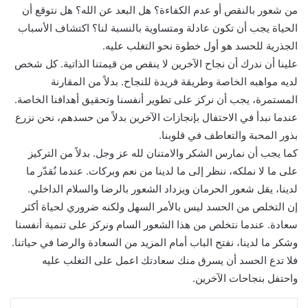
من شعور بالنقص أو عدم الكفاءة؟ هل البعد عن الله؟ هل نتوقع أن
الحياة يجب أن تكون عادلة ومتساوية بالنسبة لنا؟ اكتشاف الأسباب
الجذرية للحسد هو أول خطوة نحو التغلب عليه.
علينا أن ندرك أن نجاح الآخرين لا ينقص من قيمتنا الذاتية. كل شخص
لديه مواهبه الخاصة وطريقة فريدة للنجاح. بدلاً من المقارنة
المستمرة، يجب أن نركز على تطوير أنفسنا وتحقيق أهدافنا الخاصة.
عندما نبدأ في الاحتفال بإنجازات الآخرين بدلاً من حسدهم، نحن نزرع
بذور المحبة والتعاطف في قلوبنا.
كما يجب أن نمارس الشكر والامتنان لله عز وجل. بدلاً من التركيز
على ما لا نملكه، ننظر إلى ما لدينا من نعم وبركات. عندما نُقدّر ما
لدينا، يقل شعور الحرمان ويزداد الشعور بالرضا والسلام الداخلي.
إن التخلص من الحسد ليس بالأمر السهل ولكنه ضروري لحياة أكثر
سعادة. عندما نتخلص من هذا الشعور السام ونركز على تنمية أنفسنا
وشكر ما لدينا، نفتح الباب أمام المزيد من السعادة والرضا في حياتنا.
فلا تدع الحسد أن يسرق منك سعادتك اعمل على التغلب عليه
واحتفل بنجاحات الآخرين.