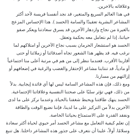
وعلاقاته بالاخرين.
في هذا العالم السريع والمتغير، قد نجد أنفسنا فريسة لأحد أكثر
المشاعر البشرية تعقيدًا والسامة (الحسد ). هذا الإحساس المزعج
بالغيرة من نجاح وازدهار الآخرين قد يسرق سعادتنا ويعكر صفو
حياتنا، إذا لم نتعامل معه بحكمة وتعقل.
الحسد هو استشعار الحرمان بسبب نجاح الآخرين أو امتلاكهم لما
نرغب فيه. قد يظهر هذا الشعور تجاه أصدقائنا أو زملائنا أو حتى
أقاربنا الأقرب. فعندما ننظر إلى من هم في مرتبة أعلى منا اجتماعياً
أو مادياً، قد تنتابنا مشاعر الإحتقار والغضب والرغبة في إضعافهم أو
إزالتهم من مسارنا.
ومع ذلك، فإن هذه المشاعر السامة ليس لها أي فائدة إيجابية. بدلاً
من ذلك، فهي تؤثر سلبًا على صحتنا النفسية وعلاقاتنا الإجتماعية.
الحسد ينهك طاقتنا ويحبط شغفنا بالحياة. وعندما نركز على ما لدى
الآخرين بدلاً من التركيز على ما لدينا، فإننا نضيع الوقت والطاقة
ونفقد القدرة على الاستمتاع بحياتنا الخاصة.
إن تعلم كيفية التعامل مع مشاعر الحسد أمر حيوي لحياة أكثر سعادة
وسلامًا. أولاً، علينا أن نتعرف على جذور هذه المشاعر داخلنا. هل تنبع