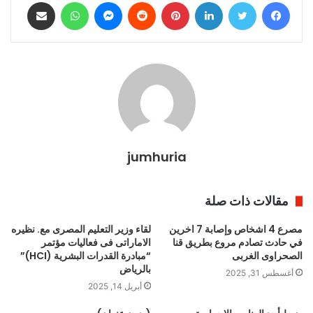
فيسبوك
تويتر
لينكدإن
بينتيريست
ماسنجر
واتساب
مشاركة عبر البريد
jumhuria
مقالات ذات صلة
مصرع 4 اشخاص وإصابة 7 اخرين
لقاء وزير التعليم المصرى مع. نظيره
في حادث تصادم مروع بطريق قنا
الاماراتى فى فعاليات مؤتمر
الصحراوى الغربى
“مبادرة القدرات البشرية (HCI)”
بالرياض
أغسطس 31, 2025
أبريل 14, 2025