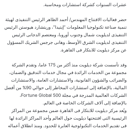
عشرات السنوات كشركة استشارات ومحاسبة.
حضر فعاليات الافتتاح المهندس/ أحمد الظاهر الرئيس التنفيذى لهيئة
تنمية صناعة تكنولوجيا المعلومات “إيتيدا”، وريتشارد هيوستن الرئيس
التنفيذى لديلويت شمال وجنوب أوروبا، ومعتصم الدجانى الرئيس
التنفيذى لديلويت الشرق الأوسط، وهانى جرجس الشريك المسؤول
عن مركز ديلويت للابتكار فى القاهرة.
وقد تأسست شركة ديلويت منذ أكثر من 175 عاما، وتقدم الشركة
مجموعة من الخدمات الرائدة في مجال خدمات التدقيق والضمان،
والضرائب والشؤون القانونية، والاستشارات العامة، والاستشارات
المالية، بالإضافة إلى استشارات المخاطر إلى حوالي 90% من أفضل
الشركات العالمية المدرجة في مجلة Fortune Global 500،
بالإضافة إلى آلاف الشركات الخاصة في العالم.
ويُعد مركز ديلويت للابتكار فى القاهرة ضمن مجموعة من المراكز
الرئيسية التى افتتحتها ديلويت حول العالم وأحد المراكز الرائدة لها
فى تقديم الخدمات التكنولوجية العابرة للحدود. ومنذ انطلاق أعماله