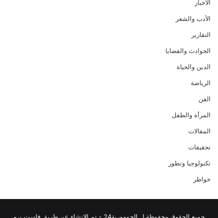
الأخبار
الأدب والشعر
التقارير
الحوادث والقضايا
الدين والحياة
الرياضة
الفن
المرأة والطفل
المقالات
تحقيقات
تكنولوجيا وتطور
خواطر
جميع الحقوق محفوظة ل الجمهورية24 - تم الانشاء عن طريق فاست برو