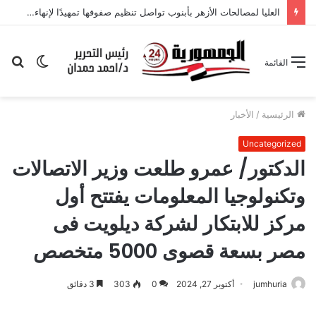
المهارات القيادية لقائد فريق إدارة الأزمات للتعامل مع أحداث البجعة السوداء والملوك التنانين: دراسة ميدانية بمحافظة الإسكندرية من وجهة نظر المعلمين
الوضع
بح
القائمة
المظلم
عن
الرئيسية
/
الأخبار
Uncategorized
الدكتور/ عمرو طلعت وزير الاتصالات
وتكنولوجيا المعلومات يفتتح أول
مركز للابتكار لشركة ديلويت فى
مصر بسعة قصوى 5000 متخصص
jumhuria
أكتوبر 27, 2024
0
303
3 دقائق