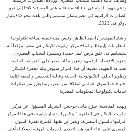
وظائف عالية القيمة للشباب المصرى، وزيادة الصادرات الرقمية،
ودعم جهود الدولة فى بناء اقتصاد قائم على المعرفة؛ لافتا إلى نمو
الصادرات الرقمية فى مصر بشكل مستمر والتى بلغت نحو 6.2 مليار
دولار فى 2023.
وأشاد المهندس/ أحمد الظاهر، رئيس هيئة تنمية صناعة تكنولوجيا
المعلومات (إيتيدا)، بافتتاح مركز ديلويت للابتكار فى مصر، مؤكداً أنه
سيساهم فى خلق فرص عمل جديدة ومتميزة للشباب المصري،
وتعزيز الاقتصاد الرقمي، وتعزيز مكانة مصر على الخريطة العالمية
لصناعة التعهيد، مضيفا أن هذا المركز سيوفر بيئة محفزة للابتكار
وتطوير الحلول التكنولوجية الحديثة وعالية التخصص والقيمة لتلبية
احتياجات السوق العالمى انطلاقا من مصر، وبما يعزز من صادرات
خدمات تكنولوجيا المعلومات المصرية.
وبهذه المناسبة، صرّح هانى جرجس، الشريك المسؤول عن مركز
ديلويت للابتكار فى القاهرة،” يعكس استثمار ديلويت فى هذا المركز
التزامها بالسوق المصرية، ويعبر عن ثقتها الكبيرة بقدرة السوق
المصرى على انتاج المواهب لتقديم الخدمات المهنية لعملائنا بأعلى