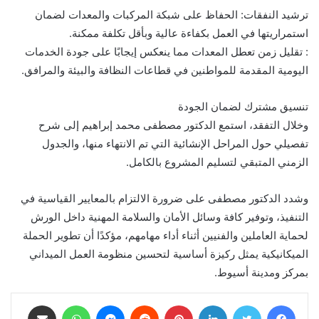
ترشيد النفقات: الحفاظ على شبكة المركبات والمعدات لضمان
استمراريتها في العمل بكفاءة عالية وبأقل تكلفة ممكنة.
: تقليل زمن تعطل المعدات مما ينعكس إيجابًا على جودة الخدمات
اليومية المقدمة للمواطنين في قطاعات النظافة والبيئة والمرافق.
تنسيق مشترك لضمان الجودة
وخلال التفقد، استمع الدكتور مصطفى محمد إبراهيم إلى شرح
تفصيلي حول المراحل الإنشائية التي تم الانتهاء منها، والجدول
الزمني المتبقي لتسليم المشروع بالكامل.
وشدد الدكتور مصطفى على ضرورة الالتزام بالمعايير القياسية في
التنفيذ، وتوفير كافة وسائل الأمان والسلامة المهنية داخل الورش
لحماية العاملين والفنيين أثناء أداء مهامهم، مؤكدًا أن تطوير الحملة
الميكانيكية يمثل ركيزة أساسية لتحسين منظومة العمل الميداني
بمركز ومدينة أسيوط.
فيسبوك
تويتر
لينكدإن
بينتيريست
ماسنجر
واتساب
مشاركة عبر البريد