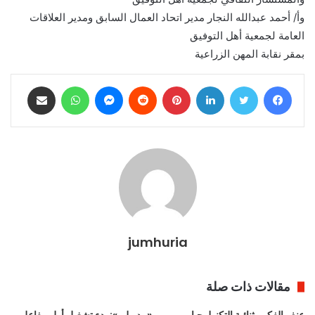
وأ/ أحمد عبدالله النجار مدير اتحاد العمال السابق ومدير العلاقات
العامة لجمعية أهل التوفيق
بمقر نقابة المهن الزراعية
فيسبوك
تويتر
لينكدإن
بينتيريست
ماسنجر
واتساب
مشاركة عبر البريد
jumhuria
مقالات ذات صلة
عنف الفكر وثنائية التكنولوجيا
«مدبولي»: بدء تشغيل أول مفاعل