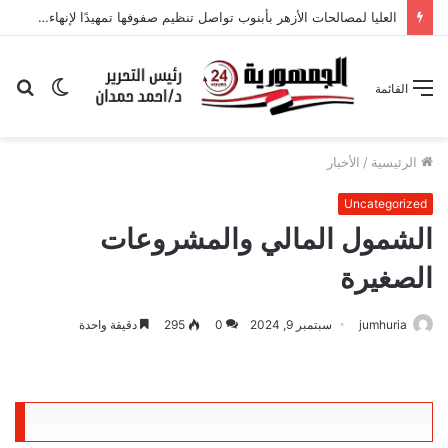
العليا لمصالحات الأزهر بأبنوب تواصل تنظيم صفوفها تمهيدًا لإنهاء الخصـ.ـومات الثـ.ـأرية وإطلاق مبادرة “أبنوب بلا خصـ.ـومات ثـ.ـأرية
الوضع
بح
القائمة
المظلم
عن
الرئيسية
/
الأخبار
Uncategorized
الشمول المالي والمشروعات
الصغيرة
jumhuria
سبتمبر 9, 2024
0
295
دقيقة واحدة