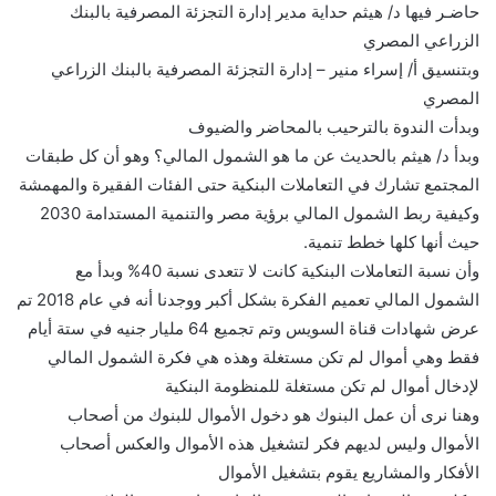
حاضـر فيها د/ هيثم حداية مدير إدارة التجزئة المصرفية بالبنك
الزراعي المصري
وبتنسيق أ/ إسراء منير – إدارة التجزئة المصرفية بالبنك الزراعي
المصري
وبدأت الندوة بالترحيب بالمحاضر والضيوف
وبدأ د/ هيثم بالحديث عن ما هو الشمول المالي؟ وهو أن كل طبقات
المجتمع تشارك في التعاملات البنكية حتى الفئات الفقيرة والمهمشة
وكيفية ربط الشمول المالي برؤية مصر والتنمية المستدامة 2030
حيث أنها كلها خطط تنمية.
وأن نسبة التعاملات البنكية كانت لا تتعدى نسبة 40% وبدأ مع
الشمول المالي تعميم الفكرة بشكل أكبر ووجدنا أنه في عام 2018 تم
عرض شهادات قناة السويس وتم تجميع 64 مليار جنيه في ستة أيام
فقط وهي أموال لم تكن مستغلة وهذه هي فكرة الشمول المالي
لإدخال أموال لم تكن مستغلة للمنظومة البنكية
وهنا نرى أن عمل البنوك هو دخول الأموال للبنوك من أصحاب
الأموال وليس لديهم فكر لتشغيل هذه الأموال والعكس أصحاب
الأفكار والمشاريع يقوم بتشغيل الأموال