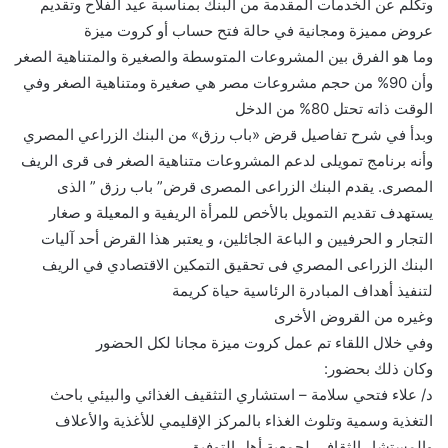
وتكلم عن الخدمات المقدمة من البنك بمناسبة عيد الفلاح وتقديم
عروض مميزة ومجانية في حالة فتح حساب أو كروت ميزة
وما هو الفرق بين المشروعات المتوسطة والصغيرة والمتناهية الصغر
وأن 90% من حجم مشروعات مصر هي صغيرة ومتناهية الصغر وفي
الوقت ذاته تحتل 80% من الدخل
وبدأ في شرح تفاصيل قرض «باب رزق» من البنك الزراعي المصري
وأنه برنامج تمويلى لدعم المشروعات متناهية الصغر فى قرى الريف
المصرى. يقدم البنك الزراعى المصرى قرض” باب رزق ” الذى
يستهدف تقديم التمويل بالأخص للمرأة الريفية و المعيلة و صغار
التجار و الحرفيين و الباعة الجائلين، و يعتبر هذا القرض أحد آليات
البنك الزراعى المصري فى تحقيق التمكين الاقتصادي في الريف
لتنفيذ أهداف المبادرة الرئاسية حياة كريمة
وغيره من القروض الأخرى
وفي خلال اللقاء تم عمل كروت ميزة مجانا لكل الحضور
وكان ذلك بحضور:
د/ علاء فتحي سلامة – استشاري التثقيف الغذائي والبيئي باحث
التغذية وسمية وتلوث الغذاء بالمركز الإقليمي للأغذية والأعلاف
والمستشار الثقافي لجمعية أهل التوفيق