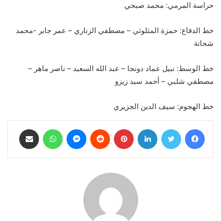
حراسة المرمي: محمد صبحي
خط الدفاع: حمزة المثلوثي – مصطفي الزناري – عمر جابر -محمد
شحاتة
خط الوسط: نبيل عماد دونجا – عبد الله السعيد – ناصر ماهر –
مصطفي شلبي – أحمد سيد زيزو
خط الهجوم: سيف الدين الجزيري
فيسبوك
تويتر
لينكدإن
بينتيريست
ماسنجر
واتساب
مشاركة عبر البريد