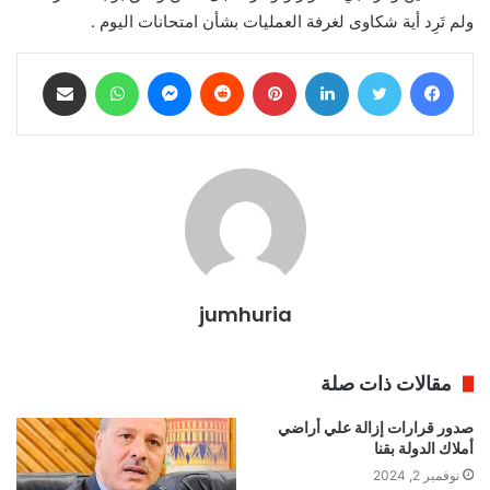
ولم تَرِد أية شكاوى لغرفة العمليات بشأن امتحانات اليوم .
فيسبوك
تويتر
لينكدإن
بينتيريست
ماسنجر
واتساب
مشاركة عبر البريد
jumhuria
مقالات ذات صلة
صدور قرارات إزالة علي أراضي
أملاك الدولة بقنا
نوفمبر 2, 2024