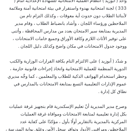
وأكد ( أبوزيد ) انتظام العملية الامتحانية للشهادة الإعدادية أمام (
333 ) لجنة امتحانية بهدوء واستقرار في بيئة امتحانية آمنة وملائمة
لأبنائنا الطلاب دون حدوث أية معوقات ، وكذلك التزام تام من
الملاحظين ورؤساء اللجان ، وأشاد بانضباط الطلاب ، وقام مدير
المديرية بمتابعة سير الامتحان بعدد من مدارس المحافظة ، وأثنى
على توفير الأثاث اللازم وكافة الأوراق وجميع خامات الامتحانات ،
ووجود جدول الامتحانات في مكان واضح وكذلك دليل اللجان .
و شدّد ( أبوزيد ) على الالتزام التام بكافة القرارات الوزارية والكتب
الدورية المنظمة للعملية الامتحانية واتخاذ إجراءات قانونية حازمة ،
وحظر استخدام الهواتف الذكية للطلاب والمعلمين ، كما وجَّه مديري
عموم الإدارات التعليمية التسع بمتابعة الامتحانات بالمدارس في
نطاق كل إدارة .
وصرح مدير المديرية أنّ تعليم الإسكندرية قام بتجهيز غرفة عمليات
بكل إدارة تعليمية لمتابعة الامتحانات وموافاة غرفة العمليات
المركزية بالمديرية بالتقارير أولًا بأول ، مؤكدًا على كفاية عدد
الملاحظين ومراقبي الأدوار وتوافر سجل الأمن وغلق بوابة المدرسة ،