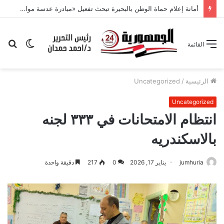
أمانة إعلام حماة الوطن بالبحيرة تبحث تفعيل «مبادرة عدسة مواطن» وتكثيف التواصل مع القرى
الوضع
بح
القائمة
المظلم
عن
الرئيسية
/
Uncategorized
Uncategorized
انتظام الامتحانات في ٣٣٣ لجنه
بالاسكندريه
jumhuria
يناير 17, 2026
0
217
دقيقة واحدة