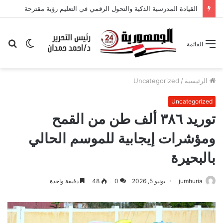
القيادة المدرسية الذكية والتحول الرقمي في التعليم رؤية مقترحة
الوضع
بح
القائمة
المظلم
عن
الرئيسية
/
Uncategorized
Uncategorized
توريد ٣٨٦ ألف طن من القمح
ومؤشرات إيجابية للموسم الحالي
بالبحيرة
jumhuria
يونيو 5, 2026
0
48
دقيقة واحدة