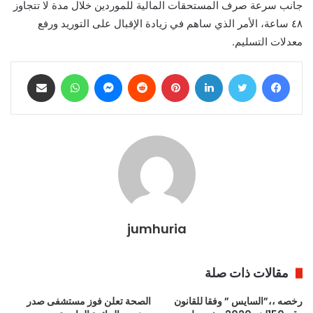
جانب سرعة صرف المستحقات المالية للموردين خلال مدة لا تتجاوز
٤٨ ساعة، الأمر الذي ساهم في زيادة الإقبال على التوريد ورفع
معدلات التسليم.
فيسبوك
تويتر
لينكدإن
بينتيريست
ماسنجر
واتساب
مشاركة عبر البريد
jumhuria
مقالات ذات صلة
رخصه ،،”السايس ” وفقا للقانون
الصحة تعلن فوز مستشفى صدر