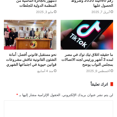
رقم 150لينه 2020 وشروط
دمنهور بالجائزة الماسية من
الحصول عليها
المنظمة الدولية للجلطات
أبريل 7, 2025
مايو 3, 2025
ما حقيقه اغلاق تيك توك في مصر
نحو مستقبل قانوني أفضل: أمانة
لمده 3 أشهر ورئيس لجنه الاتصالات
الشئون القانونية تناقش مشروعات
بمجلس النواب يوضح
قوانين حيوية في اجتماعها الشهري
أغسطس 9, 2025
منذ 4 أسابيع
اترك تعليقاً
لن يتم نشر عنوان بريدك الإلكتروني.
الحقول الإلزامية مشار إليها بـ
*
ا
ل