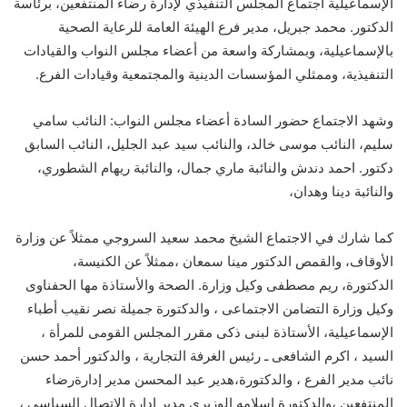
الإسماعيلية اجتماع المجلس التنفيذي لإدارة رضاء المنتفعين، برئاسة
الدكتور. محمد جبريل، مدير فرع الهيئة العامة للرعاية الصحية
بالإسماعيلية، وبمشاركة واسعة من أعضاء مجلس النواب والقيادات
التنفيذية، وممثلي المؤسسات الدينية والمجتمعية وقيادات الفرع.
وشهد الاجتماع حضور السادة أعضاء مجلس النواب: النائب سامي
سليم، النائب موسى خالد، والنائب سيد عبد الجليل، النائب السابق
دكتور. احمد دندش والنائبة ماري جمال، والنائبة ريهام الشطوري،
والنائبة دينا وهدان،
كما شارك في الاجتماع الشيخ محمد سعيد السروجي ممثلاً عن وزارة
الأوقاف، والقمص الدكتور مينا سمعان ،ممثلاً عن الكنيسة،
الدكتورة، ريم مصطفى وكيل وزارة. الصحة والأستاذة مها الحفناوى
وكيل وزارة التضامن الاجتماعى ، والدكتورة جميلة نصر نقيب أطباء
الإسماعيلية، الأستاذة لبنى ذكى مقرر المجلس القومى للمرأة ،
السيد ، اكرم الشافعى ـ رئيس الغرفة التجارية ، والدكتور أحمد حسن
نائب مدير الفرع ، والدكتورة،هدير عبد المحسن مدير إدارةرضاء
المنتفعين ،والدكتورة إسلامه الوزيرى مدير إدارة الاتصال السياسي ،