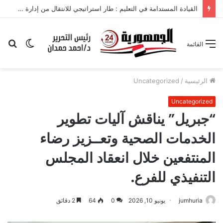
الوضع
بح
القائمة
المظلم
عن
الرئيسية
/
Uncategorized
Uncategorized
“جبريل” يناقش آليات تطوير
الخدمات الصحية وتعــزيز رضاء
المنتفعين خلال انعقاد المجلس
التنفيذي للفرع.
jumhuria
يونيو 10, 2026
0
64
2 دقائق