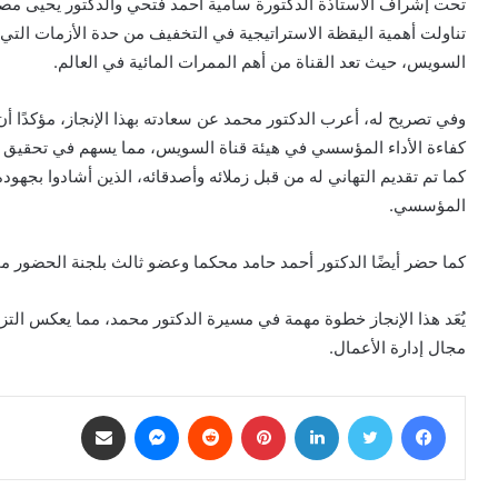
تحت إشراف الأستاذة الدكتورة سامية أحمد فتحي والدكتور يحيى م
تناولت أهمية اليقظة الاستراتيجية في التخفيف من حدة الأزمات التي
السويس، حيث تعد القناة من أهم الممرات المائية في العالم.
وفي تصريح له، أعرب الدكتور محمد عن سعادته بهذا الإنجاز، مؤكدًا أن
كفاءة الأداء المؤسسي في هيئة قناة السويس، مما يسهم في تحقيق ال
كما تم تقديم التهاني له من قبل زملائه وأصدقائه، الذين أشادوا بجهو
المؤسسي.
كما حضر أيضًا الدكتور أحمد حامد محكما وعضو ثالث بلجنة الحضور مم
يُعَد هذا الإنجاز خطوة مهمة في مسيرة الدكتور محمد، مما يعكس التزامه
مجال إدارة الأعمال.
فيسبوك
تويتر
لينكدإن
بينتيريست
ماسنجر
مشاركة عبر البريد