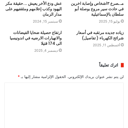
مـ ـصرع ٣اشخاص وإصابة اخرين
عش ودع الأخر يعيش ….حقيقة مكر
في حادث سير مروع بوصلة أبو
اليهود وكذب إعلامهم ومثقفيهم على
سلطان بالإسماعيلية
مدار الزمان
يوليو 15, 2025
سبتمبر 15, 2024
زياده جديده مرتقبه في أسعار
ارتفاع حصيلة ضحايا الفيضانات
شرائح الكهرباء ( تفاصيل)
والانهيارات الارضيه في اندونيسيا
الى 174 قتيلا
أغسطس 11, 2025
ديسمبر 4, 2025
اترك تعليقاً
لن يتم نشر عنوان بريدك الإلكتروني.
الحقول الإلزامية مشار إليها بـ
*
ا
ل
ت
ع
ل