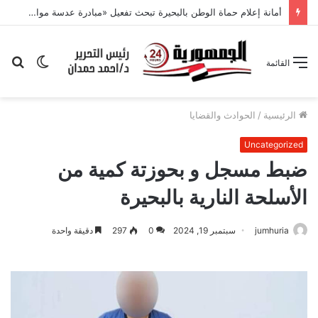
أمانة إعلام حماة الوطن بالبحيرة تبحث تفعيل «مبادرة عدسة مواطن» وتكثيف التواصل مع القرى
الوضع
بح
القائمة
المظلم
عن
الرئيسية
/
الحوادث والقضايا
Uncategorized
ضبط مسجل و بحوزتة كمية من
الأسلحة النارية بالبحيرة
jumhuria
سبتمبر 19, 2024
0
297
دقيقة واحدة