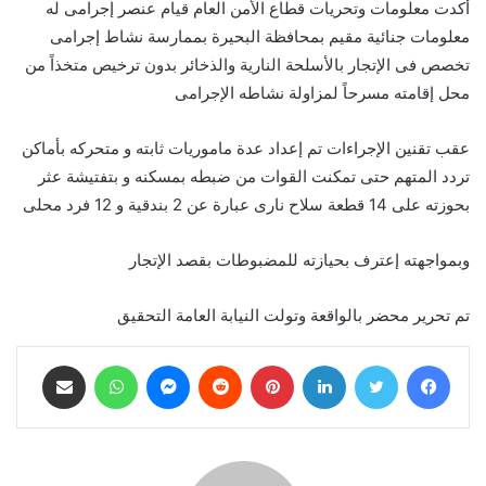
أكدت معلومات وتحريات قطاع الأمن العام قيام عنصر إجرامى له
معلومات جنائية مقيم بمحافظة البحيرة بممارسة نشاط إجرامى
تخصص فى الإتجار بالأسلحة النارية والذخائر بدون ترخيص متخذاً من
محل إقامته مسرحاً لمزاولة نشاطه الإجرامى
عقب تقنين الإجراءات تم إعداد عدة ماموريات ثابته و متحركه بأماكن
تردد المتهم حتى تمكنت القوات من ضبطه بمسكنه و بتفتيشة عثر
بحوزته على 14 قطعة سلاح نارى عبارة عن 2 بندقية و 12 فرد محلى
وبمواجهته إعترف بحيازته للمضبوطات بقصد الإتجار
تم تحرير محضر بالواقعة وتولت النيابة العامة التحقيق
فيسبوك
تويتر
لينكدإن
بينتيريست
ماسنجر
واتساب
مشاركة عبر البريد