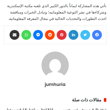
تأتي هذه المشاركة ايماناً بالدور الكبير الذي تلعبه مكتبة الإسكندرية
وشركاءها في نشر التوعية المعلوماتيه؛ وتبادل الخبرات ومناقشة
احدث التطورات والتحديات الحالية في مجال المعرفة المعلوماتية.
فيسبوك
تويتر
لينكدإن
بينتيريست
ماسنجر
واتساب
مشاركة عبر البريد
jumhuria
مقالات ذات صلة
تهنئة طارق درويش رئيس حزب
انا لا انتظر مواعدا ولا اوقت موعدا