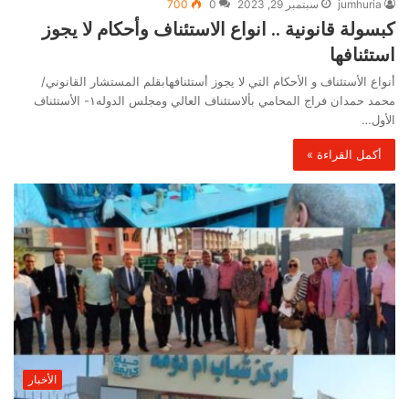
jumhuria
سبتمبر 29, 2023
0
700
كبسولة قانونية .. انواع الاستئناف وأحكام لا يجوز
استئنافها
أنواع الأستئناف و الأحكام التي لا يجوز أستئنافهابقلم المستشار القانوني/
محمد حمدان فراج المحامي بألاستئناف العالي ومجلس الدوله١- الأستئناف
الأول…
أكمل القراءة »
الأخبار