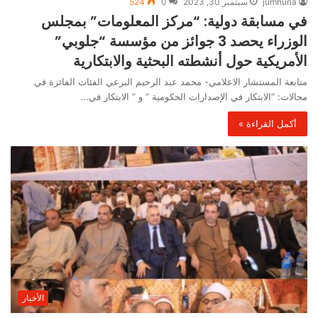
jumhuria
سبتمبر 30, 2023
0
524
في مسابقة دولية: “مركز المعلومات” بمجلس
الوزراء يحصد 3 جوائز من مؤسسة “جلوبي”
الأمريكية حول أنشطته البحثية والابتكارية
متابعة المستشار الاعلامي- محمد عبد الرحيم البرعي الفئات الفائزة في
مجالات: “الابتكار في الإصدارات الحكومية ” و ” الابتكار في…
أكمل القراءة »
الأخبار