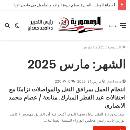
أ حماة الوطن بالبحيرة ينظم ندوة الواقع والمأمول فى قانون الإدارة المحلية
الوضع
بح
القائمة
المظلم
عن
الرئيسية
/
2025
/
مارس
الشهر:
مارس 2025
jumhuria
مارس 31, 2025
0
230
انتظام العمل بمرافق النقل والمواصلات تزامنًا مع
احتفالات عيد الفطر المبارك. متابعة / عصام محمد
الانصارى
أصدرت وزارة النقل بيانا رسميا اليوم، أكدت فيه أن الفريق مهندس / كامل
الوزير، نائب رئيس مجلس الوزراء للتنمية الصناعية…