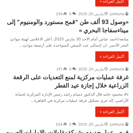
أكمل القراءة »
jumhuria
مارس 30, 2025
0
239
«وصول 93 ألف طن “قمح مستورد والومنيوم” إلى
ميناءسفاجا البحري »
متابعه/احمد عباس أمام الاحد 30 مارس 2025..أعلن الاعلامى لهيئة موانئ
البحر الأحمر ،ان إجمالى عدد السفن المتواجدة على أرصفة موانئ…
أكمل القراءة »
jumhuria
مارس 30, 2025
0
251
غرفة عمليات مركزية لمنع التعديات على الرقعة
الزراعية خلال إجازة عيد الفطر
✍️ محمود حامد قال الدكتور حسام راشد رئيس الإدارة المركزية لحماية
الأراضي، إنّه جرى تشكيل غرفة عمليات مركزية في القاهرة…
أكمل القراءة »
jumhuria
مارس 30, 2025
0
324
فرص عمل جديده بشركةمقاولات بالامارات العربيه