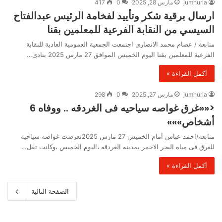
jumhuria
مارس 28, 2025
0
417
ارسال برقية شكر وتأييد لفخامة الرئيس عبدالفتاح
السيسي من النقابة الفرعية للمعلمين بقنا
متابعة / عصام محمد الانصارى اجتمعت الجمعية العمومية العادية للنقابة
الفرعية للمعلمين بقنا اليوم الخميس الموافق 27 مارس 2025 بنادى…
أكمل القراءة »
jumhuria
مارس 27, 2025
0
298
<««غرق غواصه سياحيه فى الغردقه .. ووفاه 6
أشخاص»»»
متابعه/احمد عباس أمام الخميس 27 مارس 2025تعرضت غواصه سياحيه
للغرق فى مياه البحر الاحمر بمدينه الغردقه ،اليوم الخميس ،وكانت تقل…
أكمل القراءة »
الصفحة التالية