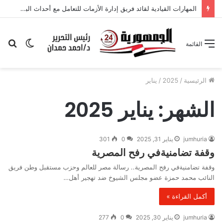
المهارات القيادية لقائد فريق إدارة الأزمات للتعامل مع أحداث البجعة السوداء والملوك التنانين: دراسة ميدانية بمحافظة الإسكندرية من وجهة نظر المعلمين
الوضع
بح
القائمة
المظلم
عن
الرئيسية
/
2025
/
يناير
الشهر:
يناير 2025
jumhuria
يناير 31, 2025
0
301
وقفة تضامنيةفي رفح المصرية
وقفة تضامنيةفي رفح المصرية.. رسالة مصر للعالم وحزب مستقبل وطن فريق
النائب محمد حمزة عضو مجلس الشيوخ ضد تهجير أهل…
أكمل القراءة »
jumhuria
يناير 30, 2025
0
277