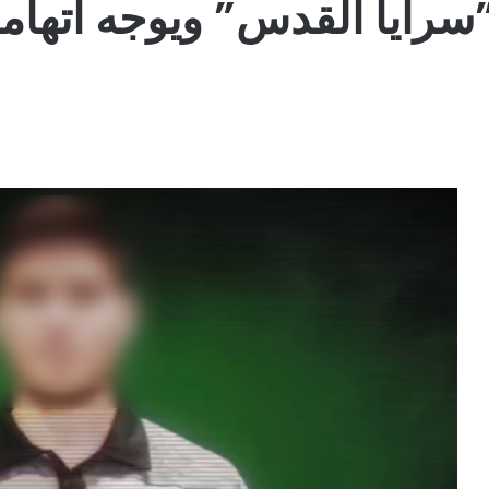
سرايا القدس” ويوجه اتهاما