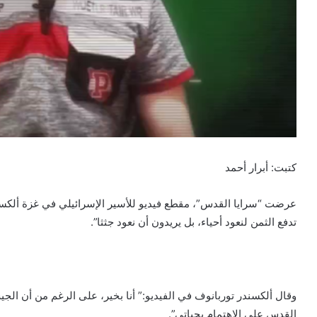
كتبت: أبرار أحمد
عرضت “سرايا القدس”، مقطع فيديو للأسير الإسرائيلي في غزة ألكسندر 
تدفع الثمن لنعود أحياء، بل يريدون أن نعود جثثا”.
وقال ألكسندر توربانوف في الفيديو:” أنا بخير، على الرغم من أن ال
القدس على الاهتمام بحياتي”.