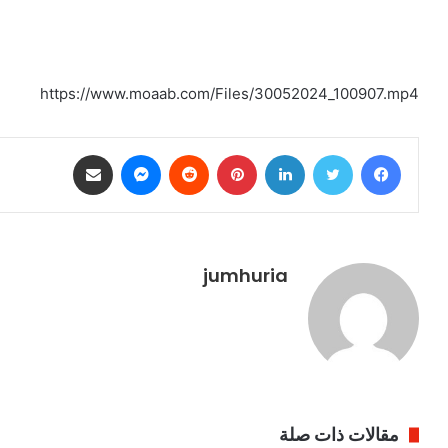
https://www.moaab.com/Files/30052024_100907.mp4
فيسبوك
تويتر
لينكدإن
بينتيريست
ماسنجر
مشاركة عبر البريد
jumhuria
مقالات ذات صلة