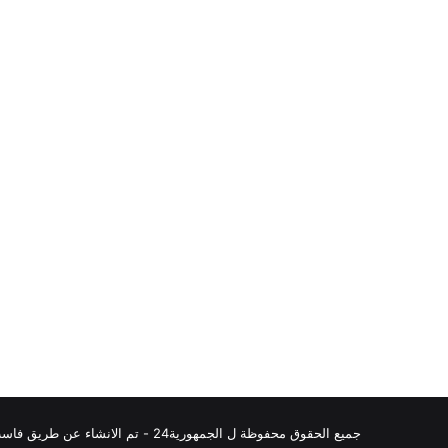
جميع الحقوق محفوظة ل الجمهورية24 - تم الانشاء عن طريق فاست برو