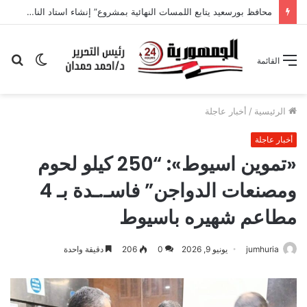
محافظ بورسعيد يتابع اللمسات النهائية بمشروع” إنشاء استاد النادي المصري”
الوضع
بح
القائمة
المظلم
عن
الرئيسية
/
أخبار عاجلة
أخبار عاجلة
«تموين اسيوط»: “250 كيلو لحوم
ومصنعات الدواجن” فاسـ.ـدة بـ 4
مطاعم شهيره باسيوط
jumhuria
يونيو 9, 2026
0
206
دقيقة واحدة