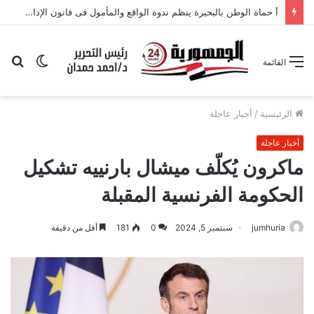
أ حماة الوطن بالبحيرة ينظم ندوة الواقع والمأمول فى قانون الإدارة المحلية
الوضع
بح
القائمة
المظلم
عن
الرئيسية
/
أخبار عاجلة
أخبار عاجلة
ماكرون يُكلّف ميشال بارنييه تشكيل
الحكومة الفرنسية المقبلة
jumhuria
سبتمبر 5, 2024
0
181
أقل من دقيقة