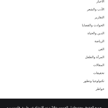
الأخبار
الأدب والشعر
التقارير
الحوادث والقضايا
الدين والحياة
الرياضة
الفن
المرأة والطفل
المقالات
تحقيقات
تكنولوجيا وتطور
خواطر
جميع الحقوق محفوظة ل الجمهورية24 - تم الانشاء عن طريق فاست برو