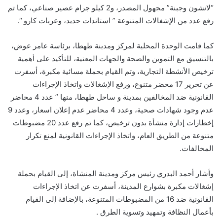
“لانشون وجبنة” مجهول المصدر، و2 كيلو جرام عصير صناعي، كما تم
رفع عدد من الإشغالات المتنوعة ” استاندات حديد، وعربات كارو “.
كما قامت الوحدة المحلية لمركز ومدينة طهطا، برئاسة عامر عوض،
بالتنسيق مع التموين والصحة والجهات المعنية، للتأكيد على أهمية
ترخيص الأنشطة التجارية، وتم القيام بحملة مسائية مكبرة، أسفرت
عن تحرير 17 محضر متنوع، ورفع الإشغالات واتخاذ الإجراءات
القانونية ضد المخالفين بمدينة و ساحل طهطا، منها ” عدد 4 محاضر
عدم وجود شهادات صحية، وعدد 4 محاضر عدم إعلان اسعار، وعدد 9
إخطارات إدارة منشأة بدون ترخيص، كما تم رفع عدد 20 مضبوطات
متنوعة من الطريق العام، واتخاذ الإجراءات القانونية لمنع تكرار
المخالفات.
وأشار أحمد البدري رئيس مركز ومدينة المنشاة، إلى القيام بحملة
إشغالات مكبرة بشوارع المدينة، أسفرت عن اتخاذ الإجراءات
القانونية ضد 16 من المضبوطات المتنوعة، بالإضافة إلى القيام
بأعمال النظافة وتمهيد وتسوية الطرق .