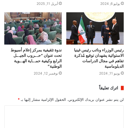
يوليو 6, 2024
أبريل 11, 2025
رئيس الوزراء ونائب رئيس غينيا
ندوة تثقيفية بمركز إعلام أسيوط
الاستوائية يشهدان توقيع مُذكرة
تحت عنوان “حـ.ـروب الجيـ.ـل
تفاهم في مجال الدراسات
الرابع وكيفية حمـ.ـاية الهـ.ـوية
الدبلوماسية
الوطنية”
يونيو 11, 2024
نوفمبر 12, 2024
اترك تعليقاً
لن يتم نشر عنوان بريدك الإلكتروني.
الحقول الإلزامية مشار إليها بـ
*
ا
ل
ت