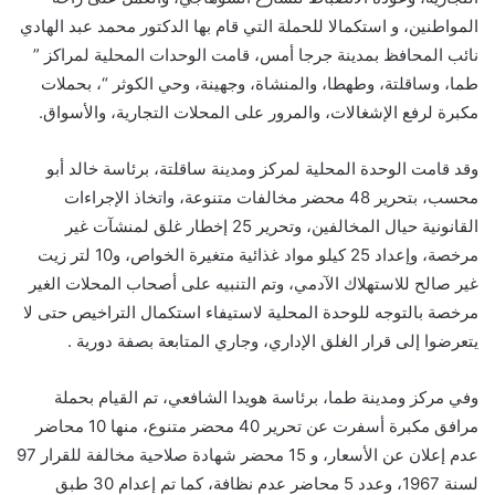
المواطنين، و استكمالا للحملة التي قام بها الدكتور محمد عبد الهادي
نائب المحافظ بمدينة جرجا أمس، قامت الوحدات المحلية لمراكز ”
طما، وساقلتة، وطهطا، والمنشاة، وجهينة، وحي الكوثر “، بحملات
مكبرة لرفع الإشغالات، والمرور على المحلات التجارية، والأسواق.
وقد قامت الوحدة المحلية لمركز ومدينة ساقلتة، برئاسة خالد أبو
محسب، بتحرير 48 محضر مخالفات متنوعة، واتخاذ الإجراءات
القانونية حيال المخالفين، وتحرير 25 إخطار غلق لمنشآت غير
مرخصة، وإعداد 25 كيلو مواد غذائية متغيرة الخواص، و10 لتر زيت
غير صالح للاستهلاك الآدمي، وتم التنبيه على أصحاب المحلات الغير
مرخصة بالتوجه للوحدة المحلية لاستيفاء استكمال التراخيص حتى لا
يتعرضوا إلى قرار الغلق الإداري، وجاري المتابعة بصفة دورية .
وفي مركز ومدينة طما، برئاسة هويدا الشافعي، تم القيام بحملة
مرافق مكبرة أسفرت عن تحرير 40 محضر متنوع، منها 10 محاضر
عدم إعلان عن الأسعار، و 15 محضر شهادة صلاحية مخالفة للقرار 97
لسنة 1967، وعدد 5 محاضر عدم نظافة، كما تم إعدام 30 طبق