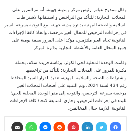
وقال ممدوح عباس رئيس مركز ومدينة جهينة، أنه تم المرور علي
المحلات التجارية؛ للتأكد من التراخيص و استيفائها لاشتراطات
السلامة والصحة المهنية بدائرة مدينة جهينة، مع التوجيه بسرعة السير
في إجراءات الترخيص للمحال الغير مرخصة، واتخاذ كافة الإجراءات
القانونية تجاه الغير ملتزمين، مؤكدا على المرور بصفة يومية على
جميع المحال العامة والأنشطة التجارية بدائرة المركز.
وقامت الوحدة المحلية لحي الكوثر، برئاسة فريدة سلام، بحملة
مكبرة للمرور على المحلات التجارية؛ للتأكد من تراخيصها
واشتراطات الصحة والسلامة المهنية، تنفيذا لقرار السيد المحافظ
رقم 434 لسنة 2024، وتم التنبيه على أصحاب المحلات الغير
مرخصة بسرعة الترخيص، والتوجه إلى مقر الوحدة المحلية للحي؛
للبدء في إجراءات الترخيص، وجاري المتابعة لاتخاذ كافة الإجراءات
القانونية اللازمة حيال المخالفين.
فيسبوك
تويتر
لينكدإن
بينتيريست
ماسنجر
واتساب
مشاركة عبر البريد