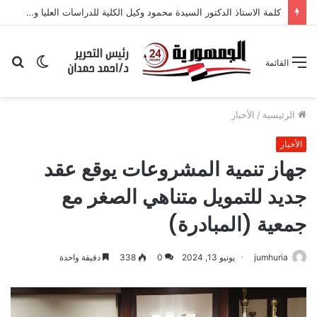
كلمة الاستاذ الدكتور السيدة محمود وكيل الكلية للدراسات العليا والبحث العلمي بمؤتمر القيادة التربوية الذكية: نحو مستقبل تعليمي مستدام”
الوضع
بح
القائمة
المظلم
عن
الرئيسية
/
الأخبار
الأخبار
جهاز تنمية المشروعات يوقع عقد
جديد للتمويل متناهي الصغر مع
جمعية (المبادرة)
jumhuria
يونيو 13, 2024
0
338
دقيقة واحدة