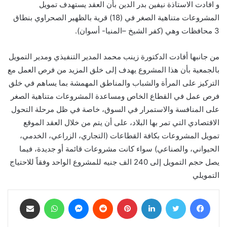
و افادت الاستاذة نيفين بدر الدين بأن العقد يستهدف تمويل
المشروعات متناهية الصغر في (18) قرية بالظهير الصحراوي بنطاق
3 محافظات وهي (كفر الشيخ –المنيا- أسوان).
من جانبها أفادت الدكتورة زينب محمد المدير التنفيذي ومدير التمويل
بالجمعية بأن هذا المشروع يهدف إلى خلق المزيد من فرص العمل مع
التركيز على المرأة والشباب والمناطق المهمشة بما يساهم في خلق
فرص عمل في القطاع الخاص ومساعدة المشروعات متناهية الصغر
على المنافسة والاستمرار في السوق، خاصة في ظل مرحلة التحول
الاقتصادي التي تمر بها البلاد، على أن يتم من خلال العقد الموقع
تمويل المشروعات بكافة القطاعات (التجاري، الزراعي، الخدمي،
الحيواني، والصناعي) سواء كانت مشروعات قائمة أو جديدة، فيما
يصل حجم التمويل إلى 240 الف جنيه للمشروع الواحد وفقاً للاحتياج
التمويلي
فيسبوك
تويتر
لينكدإن
بينتيريست
ماسنجر
واتساب
مشاركة عبر البريد