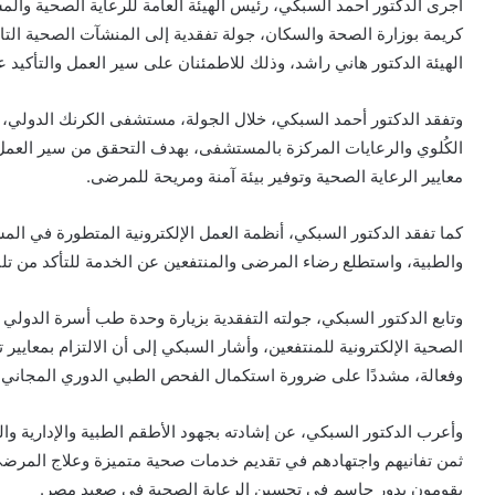
أجرى الدكتور أحمد السبكي، رئيس الهيئة العامة للرعاية الصحية و
كريمة بوزارة الصحة والسكان، جولة تفقدية إلى المنشآت الصحية التاب
الهيئة الدكتور هاني راشد، وذلك للاطمئنان على سير العمل والتأكي
وتفقد الدكتور أحمد السبكي، خلال الجولة، مستشفى الكرنك الدولي، 
الكُلوي والرعايات المركزة بالمستشفى، بهدف التحقق من سير العمل 
معايير الرعاية الصحية وتوفير بيئة آمنة ومريحة للمرضى.
كما تفقد الدكتور السبكي، أنظمة العمل الإلكترونية المتطورة في المس
والطبية، واستطلع رضاء المرضى والمنتفعين عن الخدمة للتأكد من تلبية
وتابع الدكتور السبكي، جولته التفقدية بزيارة وحدة طب أسرة الدول
الصحية الإلكترونية للمنتفعين، وأشار السبكي إلى أن الالتزام بمعايير 
وفعالة، مشددًا على ضرورة استكمال الفحص الطبي الدوري المجاني 
وأعرب الدكتور السبكي، عن إشادته بجهود الأطقم الطبية والإدارية وال
ثمن تفانيهم واجتهادهم في تقديم خدمات صحية متميزة وعلاج المرضى، ك
يقومون بدور حاسم في تحسين الرعاية الصحية في صعيد مصر.