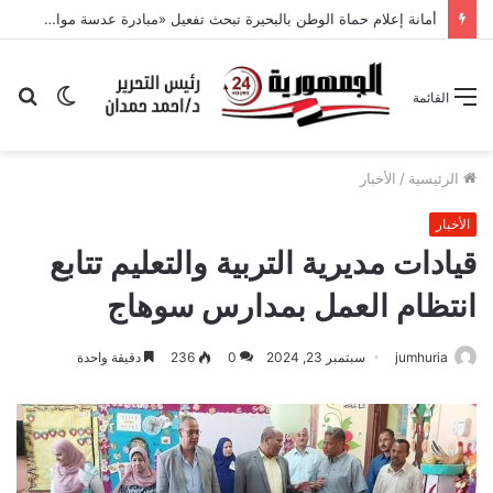
أمانة إعلام حماة الوطن بالبحيرة تبحث تفعيل «مبادرة عدسة مواطن» وتكثيف التواصل مع القرى
الوضع
بح
القائمة
المظلم
عن
الرئيسية
/
الأخبار
الأخبار
قيادات مديرية التربية والتعليم تتابع
انتظام العمل بمدارس سوهاج
jumhuria
سبتمبر 23, 2024
0
236
دقيقة واحدة