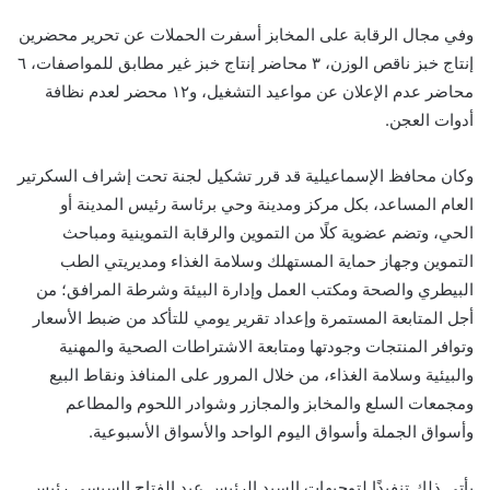
وفي مجال الرقابة على المخابز أسفرت الحملات عن تحرير محضرين
إنتاج خبز ناقص الوزن، ٣ محاضر إنتاج خبز غير مطابق للمواصفات، ٦
محاضر عدم الإعلان عن مواعيد التشغيل، و١٢ محضر لعدم نظافة
أدوات العجن.
وكان محافظ الإسماعيلية قد قرر تشكيل لجنة تحت إشراف السكرتير
العام المساعد، بكل مركز ومدينة وحي برئاسة رئيس المدينة أو
الحي، وتضم عضوية كلًا من التموين والرقابة التموينية ومباحث
التموين وجهاز حماية المستهلك وسلامة الغذاء ومديريتي الطب
البيطري والصحة ومكتب العمل وإدارة البيئة وشرطة المرافق؛ من
أجل المتابعة المستمرة وإعداد تقرير يومي للتأكد من ضبط الأسعار
وتوافر المنتجات وجودتها ومتابعة الاشتراطات الصحية والمهنية
والبيئية وسلامة الغذاء، من خلال المرور على المنافذ ونقاط البيع
ومجمعات السلع والمخابز والمجازر وشوادر اللحوم والمطاعم
وأسواق الجملة وأسواق اليوم الواحد والأسواق الأسبوعية.
يأتي ذلك ‏‎تنفيذًا لتوجيهات السيد الرئيس عبد الفتاح السيسي رئيس