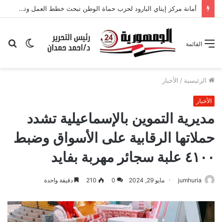
أمانة مركز إيتاي البارود لحزب حماة الوطن تبحث خطط العمل وتعزيز التواجد الجماهيري
الوضع
بح
القائمة
المظلم
عن
الرئيسية
/
الأخبار
الأخبار
مديرية التموين بالإسماعيلية تشدد
حملاتها الرقابية على الأسواق وضبط
٤١٠٠ علبة سجائر مهربة بفايد
jumhuria
مايو 29, 2024
0
210
دقيقة واحدة