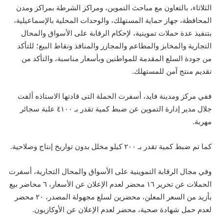
الثلاثاء، بالتعاون مع مباحث التموين، ومراكز الشرطة بمراكز ومدن
المحافظة، جهاز حماية المستهلك، والوحدات المحلية بالإسماعيلية،
بتنفيذ عدة حملات تموينية، لإحكام الرقابة على الأسواق والمحال
التجارية والمخابز والمطاعم والمجازر والمنافذ ونقاط البيع؛ للتأكد
من جودة السلع المقدمة للمواطنين وبأسعار مناسبة، والتأكد من
تقديم منتج آمن للمستهلك.
ففي مركز ومدينة فايد، أسفرت الحملة التى قادتها الاستاذه ألفت
جلال مدير إدارة التموين عن ضبط كمية تقدر بـ ٤١٠٠ علبة سجائر
مهربة.
كما تم ضبط كمية تقدر بـ ٢٠٠ كيلو مخلل بدون تواريخ إنتاج وصلاحية.
وفي مجال الرقابة التموينية على الأسواق والمحال التجارية، أسفرت
الحملات عن تحرير ١٦ محضر لعدم الإعلان عن الأسعار، ٦ محاضر بيع
بأزيد من السعر المعلن، محضرين لسلع مجهولة المصدر، ٢٠ محضر
لعدم حمل شهادة صحية، محضر لعدم الإعلان عن الأوكازيون.