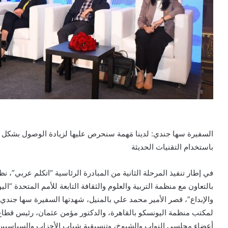
السفيرة سها جندي: لدينا مَهمة سنحرص عليها لزيادة الوصول بشكل س
باستخدام التقنيات الحديثة
في إطار تنفيذ المرحلة الثانية من المبادرة الرئاسية “اتكلم عربي”، 
بالتعاون مع منظمة التربية والعلوم والثقافة التابعة للأمم المتحدة “الي
والإبداع”، قصر الأمير محمد علي بالمنيل، شهدتها السفيرة سها جندي وز
لمكتب منظمة اليونسكو بالقاهرة، والدكتور مؤمن عثمان، رئيس قطاع ا
أعضاء مجلسي النواب والشيوخ، وتنسيقية شباب الأحزاب والسياسيين،