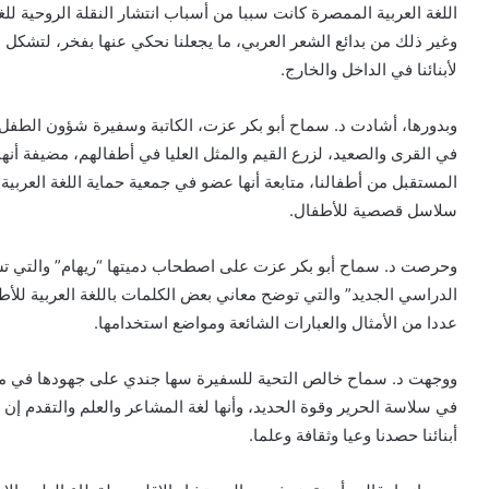
اللغة العربية الممصرة كانت سببا من أسباب انتشار النقلة الروحية للغة
وغير ذلك من بدائع الشعر العربي، ما يجعلنا نحكي عنها بفخر، لتشكل ن
لأبنائنا في الداخل والخارج.
وبدورها، أشادت د. سماح أبو بكر عزت، الكاتبة وسفيرة شؤون الطفل في
في القرى والصعيد، لزرع القيم والمثل العليا في أطفالهم، مضيفة أ
المستقبل من أطفالنا، متابعة أنها عضو في جمعية حماية اللغة الع
سلاسل قصصية للأطفال.
وحرصت د. سماح أبو بكر عزت على اصطحاب دميتها “ريهام” والتي تستخد
الدراسي الجديد” والتي توضح معاني بعض الكلمات باللغة العربية ل
عددا من الأمثال والعبارات الشائعة ومواضع استخدامها.
ووجهت د. سماح خالص التحية للسفيرة سها جندي على جهودها في مبادر
في سلاسة الحرير وقوة الحديد، وأنها لغة المشاعر والعلم والتقدم إن ح
أبنائنا حصدنا وعيا وثقافة وعلما.