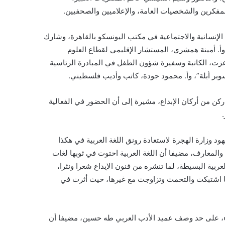
المفكرين والشخصيات العامة، والإعلاميين والصحفيين.
 الإنسانية والاجتماعية في مكتب اليونسكو بالقاهرة، وشارك
 وأ. أمينة همشري، المستشار الإقليمي لقطاع العلوم
 عزت، الكاتبة وسفيرة شؤون الطفل في المبادرة الرئاسية
وبر أبلة”، وأ. محمود جودة، كاتب وأديب فلسطيني.
ركن من أركان الإبداع، مشيرة إلى أن الحضور في الفعالية
هود وزارة الهجرة لاستعادة رونق اللغة العربية في هكذا
 والمعارف، مضيفا أن اللغة العربية احتوت في ثوبها لغات
بية البسيطة، لما تنشره من فنون الإبداع شعرا ونثرا،
نها اشتبكت والتحمت وتزاوجت مع غيرها، حيث أثرت في
قدماء، على حد وصف عميد الأدب العربي طه حسين، مضيفا أن