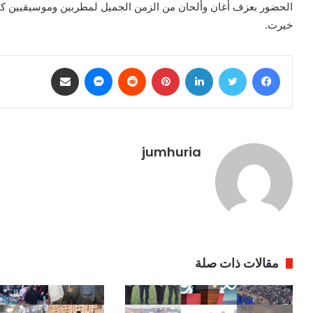
الحضور بعزف أغان وألحان من الزمن الجميل لمطربين وموسيقيين كبار
خيرت.
فيسبوك
تويتر
لينكدإن
بينتيريست
ماسنجر
مشاركة عبر البريد
jumhuria
مقالات ذات صلة