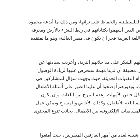
فلسطينية والحفاظ على تراثها، ومن ذلك ما أبدعه محمود
 الذين أسهموا بكتاباتهم في ربط النشء بالأرض ومعرفة
غة العربية فخر أن يكون في مصر الغالية، وهو ما نفتقده
هم الشكر على مداخلاتهم الثرية، وأعربت سيادتها عن
، مضيفة أن لدينا مَهمة سنحرص عليها لزيادة الوصول
دام التقنيات الحديثة، حيث وجهت سؤال للمشاركين في
، وبدورهم أوضحوا أن علينا الصبر على أسئلة الأطفال
كل خاص الأمهات وعدم المزج بين اللغات، وأن يكون
ليم اللغة للأطفال، وكذلك الأغاني والمسرح ويمكن عمل
جة لضيق الوقت، وعمل المسابقات الإلكترونية بين الأطفال، بجانب تنوع المحتوى
ة شيقة لعدد من أمهر العازفين المصريين، حيث أمتعوا