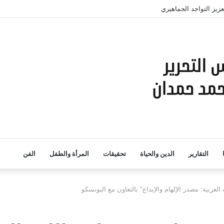
حرير محاضر
التقارير
الدين والحياة
تحقيقات
المرأة والطفل
الفن
لعربية: مصدر الإلهام والإبداع” بالتعاون مع اليونسكو