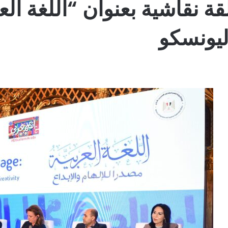
 نقاشية بعنوان “اللغة العر
اليونسكو