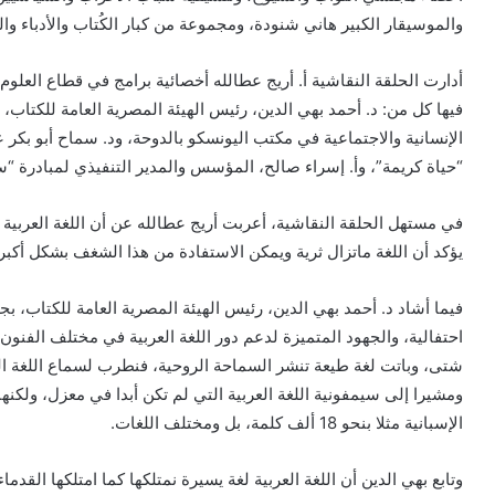
والموسيقار الكبير هاني شنودة، ومجموعة من كبار الكُتاب والأدباء و
أدارت الحلقة النقاشية أ. أريج عطالله أخصائية برامج في قطاع العلوم
فيها كل من: د. أحمد بهي الدين، رئيس الهيئة المصرية العامة للكتاب،
الإنسانية والاجتماعية في مكتب اليونسكو بالدوحة، ود. سماح أبو بكر
“حياة كريمة”، وأ. إسراء صالح، المؤسس والمدير التنفيذي لمبادرة “س
في مستهل الحلقة النقاشية، أعربت أريج عطالله عن أن اللغة العربية 
يؤكد أن اللغة ماتزال ثرية ويمكن الاستفادة من هذا الشغف بشكل أكبر.
فيما أشاد د. أحمد بهي الدين، رئيس الهيئة المصرية العامة للكتاب، بج
احتفالية، والجهود المتميزة لدعم دور اللغة العربية في مختلف الفنون
شتى، وباتت لغة طيعة تنشر السماحة الروحية، فنطرب لسماع اللغة العر
ومشيرا إلى سيمفونية اللغة العربية التي لم تكن أبدا في معزل، ولك
الإسبانية مثلا بنحو 18 ألف كلمة، بل ومختلف اللغات.
وتابع بهي الدين أن اللغة العربية لغة يسيرة نمتلكها كما امتلكها ال