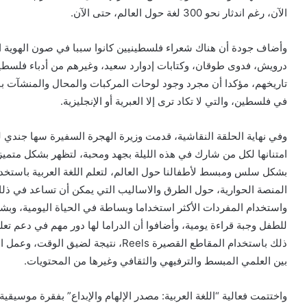
الآن، رغم اندثار نحو 300 لغة حول العالم، حتى الآن.
وأضاف جودة أن هناك شعراء فلسطينيين كانوا سببا في صون الهوية ال
درويش، فدوى طوقان، وكتابات إدوارد سعيد، وغيرهم من أدباء فلسطين
تاريخهم، مؤكدا أن مجرد وجود لوحات المركبات والمحال والمنشآت بالل
في فلسطين، والتي لا تكاد ترى إلا العبرية أو الإنجليزية.
وفي نهاية الحلقة النقاشية، قدمت وزيرة الهجرة السفيرة سها جندي ل
امتنانها لكل من شارك في هذه الليلة بجهد ومحبة، لتظهر بشكل متميز
بشكل سلس ومبسط لأطفالنا حول العالم، لتعلم اللغة العربية باستخ
المنصة الحوارية، حول الطرق والاساليب التي يمكن أن تساعد في ذلك
واستخدام المفردات الأكثر استخداما وبساطة في الحياة اليومية، وبش
للطفل وجبة قراءة يومية، وأضافوا أن الدراما لها دور مهم في دعم تع
ذلك باستخدام المقاطع القصيرة Reels، نتي
بين العلمي المبسط والترفيهي والثقافي وغيرها من المحتويات.
واختتمت فعالية “اللغة العربية: مصدر الإلهام والإبداع” بفقرة موسيقي