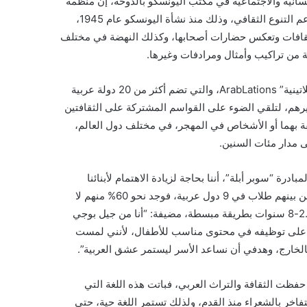
سانية والاجتماعية في مكتب اليونسكو بالدوحة، إن منظمة
اليونسكو تقوم بدور بارز لخدمة اللغة العربية، ضمن جهود المنظمة لدعم التنوع الثقافي، وذلك منذ نشأة اليونسكو عام 1945،
الثقافات وتعكس حضارات أصحابها، وكذلك النهضة في مختلف
ة من تراكيب وأمثال ومرادفات وغيرها.
وذكرت همشري أن اليونسكو أطلقت 2022 مبادرة “الثقافة العربية اللاتينية” ArabLations، والتي تضم أكثر من 20 دولة عربية
غيرهم، لتلقي الضوء على القواسم المشتركة على الثقافتين
ناطقة بهما أو الأشخاص في المهجر، في مختلف دول العالم،
ى مدار مئات السنين.
 “سوبر أبلة”، أننا بحاجة لزيادة الاهتمام لأبنائنا
بالخارج، حيث جرت إحصائية على 120 طالب في المرحلة الابتدائية، من بينهم طلاب في 9 دول عربية، فوجد نحو 60% منهم لا
يجيدون القراءة والكتابة، مشيرة إلى مبادرتها تستهدف الأطفال من 2.5-8 سنوات بطريقة مبسطة، مضيفة: “أنا من جيل بوجي
ت على توظيفه في محتوى مناسب للأطفال، لأنني لمست
لخارج، وهدفي أن نساعد الأسر ليستمر عشق العربية”.
حفظت الثقافة والتراث العربي، فباتت هذه اللغة التي
 كانت تتفاخر بالشعراء منذ القدم، ولذلك تستمر اللغة حية، حتى