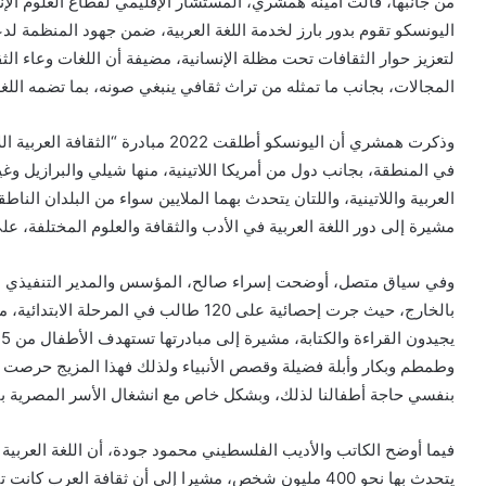
من جانبها، قالت أمينة همشري، المستشار الإقليمي لقطاع العلوم الإن
لتعزيز حوار الثقافات تحت مظلة الإنسانية، مضيفة أن اللغات وعاء 
المجالات، بجانب ما تمثله من تراث ثقافي ينبغي صونه، بما تضمه اللغ
في المنطقة، بجانب دول من أمريكا اللاتينية، منها شيلي والبرازيل و
العربية واللاتينية، واللتان يتحدث بهما الملايين سواء من البلدان ال
مشيرة إلى دور اللغة العربية في الأدب والثقافة والعلوم المختلفة، عل
وفي سياق متصل، أوضحت إسراء صالح، المؤسس والمدير التنفيذي لمبادرة
وطمطم وبكار وأبلة فضيلة وقصص الأنبياء ولذلك فهذا المزيج حرص
بنفسي حاجة أطفالنا لذلك، وبشكل خاص مع انشغال الأسر المصرية با
فيما أوضح الكاتب والأديب الفلسطيني محمود جودة، أن اللغة العربية 
يتحدث بها نحو 400 مليون شخص، مشيرا إلى أن ثقافة العرب