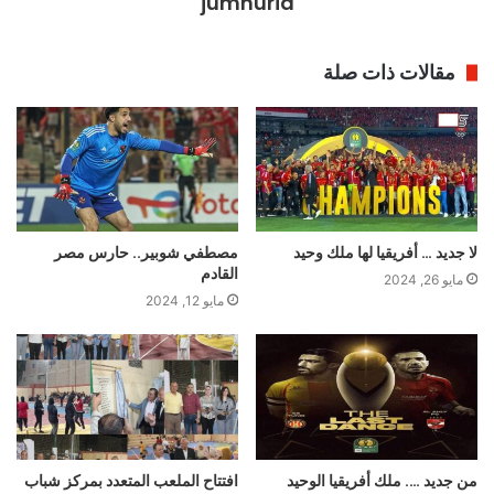
jumhuria
مقالات ذات صلة
لا جديد … أفريقيا لها ملك وحيد
مصطفي شوبير.. حارس مصر
القادم
مايو 26, 2024
مايو 12, 2024
من جديد …. ملك أفريقيا الوحيد
افتتاح الملعب المتعدد بمركز شباب