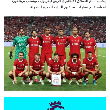
إيجابيه أمام العملاق الإنجليزي فريق ليفربول ، ويسعي برينتفورد
لمواصلة الإنتصارات وتحقيق البدايه الجيده للبطولة .