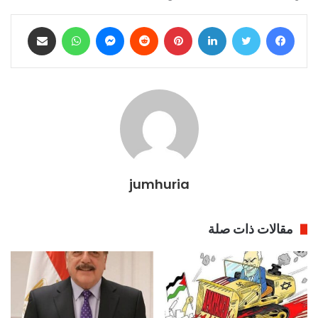
فيسبوك
تويتر
لينكدإن
بينتيريست
ماسنجر
واتساب
مشاركة عبر البريد
jumhuria
مقالات ذات صلة