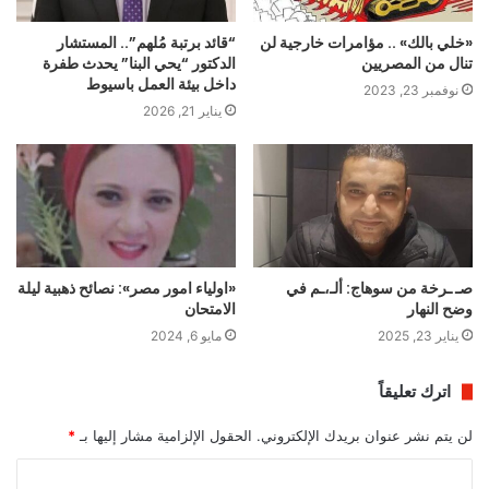
«خلي بالك» .. مؤامرات خارجية لن
“قائد برتبة مُلهم”.. المستشار
تنال من المصريين
الدكتور “يحي البنا” يحدث طفرة
داخل بيئة العمل باسيوط
نوفمبر 23, 2023
يناير 21, 2026
صـ ـرخة من سوهاج: ألـ،ـم في
«اولياء امور مصر»: نصائح ذهبية ليلة
وضح النهار
الامتحان
يناير 23, 2025
مايو 6, 2024
اترك تعليقاً
لن يتم نشر عنوان بريدك الإلكتروني.
الحقول الإلزامية مشار إليها بـ
*
ا