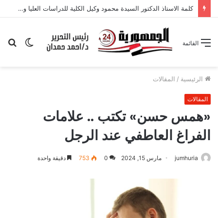
الوضع
بح
القائمة
المظلم
عن
الرئيسية
/
المقالات
المقالات
«همس حسن» تكتب .. علامات
الفراغ العاطفي عند الرجل
jumhuria
مارس 15, 2024
0
753
دقيقة واحدة