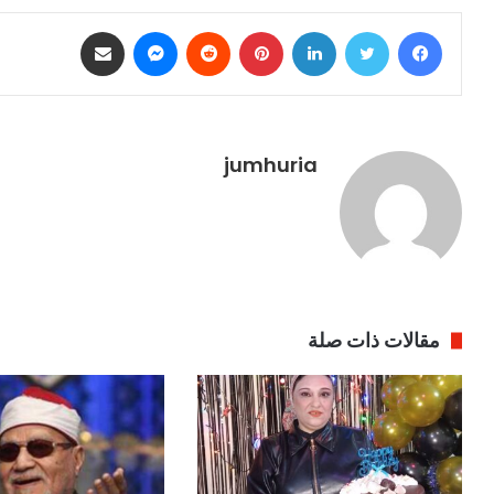
فيسبوك
تويتر
لينكدإن
بينتيريست
ماسنجر
مشاركة عبر البريد
jumhuria
مقالات ذات صلة