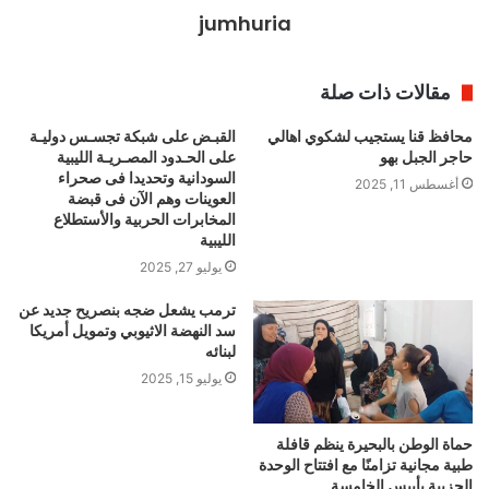
jumhuria
مقالات ذات صلة
محافظ قنا يستجيب لشكوي اهالي
القبـض على شبكة تجسـس دوليـة
حاجر الجبل بهو
على الحـدود المصـريـة الليبية
السودانية وتحديدا فى صحراء
أغسطس 11, 2025
العوينات وهم الآن فى قبضة
المخابرات الحربية والأستطلاع
الليبية
يوليو 27, 2025
ترمب يشعل ضجه بنصريح جديد عن
سد النهضة الاثيوبي وتمويل أمريكا
لبنائه
يوليو 15, 2025
حماة الوطن بالبحيرة ينظم قافلة
طبية مجانية تزامنًا مع افتتاح الوحدة
الحزبية بأبيس الخامسة