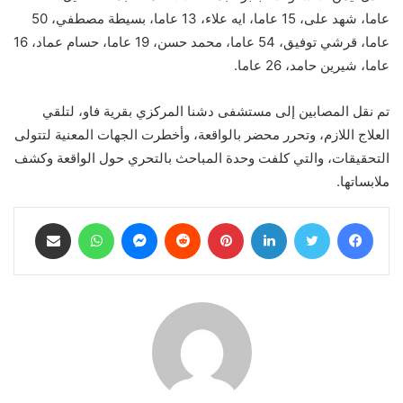
عاما، شهد على، 15 عاما، ايه علاء، 13 عاما، بسيطة مصطفي، 50
عاما، قرشي توفيق، 54 عاما، محمد حسن، 19 عاما، حسام عماد، 16
عاما، شيرين حامد، 26 عاما.
تم نقل المصابين إلى مستشفى دشنا المركزي بقرية فاو، لتلقي
العلاج اللازم، وتحرر محضر بالواقعة، وأخطرت الجهات المعنية لتتولى
التحقيقات، والتي كلفت وحدة المباحث بالتحري حول الواقعة وكشف
ملابساتها.
فيسبوك
تويتر
لينكدإن
بينتيريست
ماسنجر
واتساب
مشاركة عبر البريد