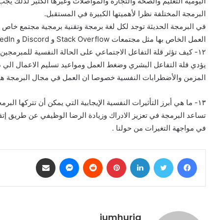
اليومية التعليم والصحة والتجارة والمواصلات وغيرها الكثير لذلك يج
البرمجة المختلفة نظرا لأهميتها الكبيرة في المستقبل.
في البرمجة الحديثة توجد لكل لغة برمجة وتقنية برمجية مجتمع خاص 
العمل الخاص بها مثل مجتمعات Stack Overflow و Discord و LinkedIn و موقع X
١٢- كيف تؤثر قلة التفاعل الاجتماعي على الحالة النفسية للمبرمجين؟
يؤدي قلة التفاعل البشري وضغط العمل ومواعيد تسليم الاعمال الي د
المزمن والأضطرابات النفسية خصوصا ان العمل في مجال البرمجة هو
١٣- ما هي أبرز التأثيرات النفسية الإيجابية التي يمكن أن تتركها البرمجة على المبرمج؟
تساعد البرمجة في تعزيز الادراك وزيادة الرضا الوظيفي عن طريق إتق
في مواجهة التغيرات من حولنا .
فيسبوك
تويتر
لينكدإن
بينتيريست
ماسنجر
مشاركة عبر البريد
jumhuria