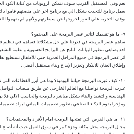
نعم وفي المستقبل القريب سوف تتمكن الروبوتات من كتابة الكود الخ
بعمل برنامج للتحدث بشكل الي مع برنامج اخر علي منصتهم قاموا بال
بوقف التجربة علي الفور لخروجها عن سيطرتهم ولأنهم لم يفهموا اللغة 
٩- ما هو تقييمك لتأثير عصر البرمجة على المجتمع؟
ساهم عصر البرمجة في قدرتنا علي حل مشكلاتنا فساهم في تنظيم قواع
احد يضاهي تنظيم البيانات الناتج عن البرامج الحسوبية وانظمة التشغي
وإطلاق العنان للابتكار وتعزيز الإبداع وبناء مستقبل أفضل .
١٠- كيف غيرت البرمجة حياتنا اليومية؟ وما هي أبرز القطاعات التي تأثرت بها بشكل مباشر؟
غيرت البرمجة تواصلنا مع العالم الخارجي عن طريق منصات التواصل ا
الهندسية والتشيد والبناء بشكل مباشر بالبرمجة والحاسب الالي فلا 
ومؤخرا يقوم الذكاء الصناعي بتطوير تصميمات المباني ليولد تصميما
١١- ما هي الفرص التي تفتحها البرمجة أمام الأفراد والمجتمعات؟
مجال البرمجة يحتل مكانة وجزء كبير في سوق العمل حيث أنه أصبح اس