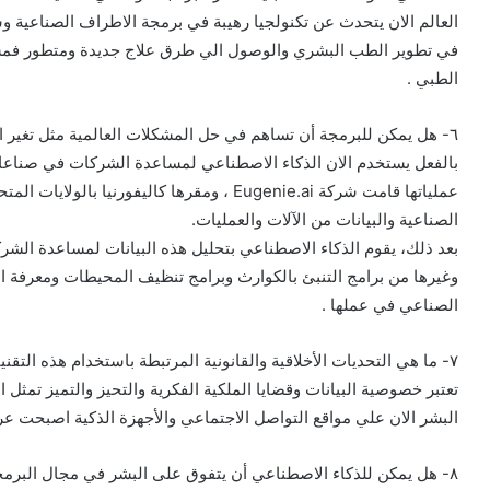
العالم الان يتحدث عن تكنولجيا رهيبة في برمجة الاطراف الصناعية و
في تطوير الطب البشري والوصول الي طرق علاج جديدة ومتطور فم
الطبي .
٦- هل يمكن للبرمجة أن تساهم في حل المشكلات العالمية مثل تغير المناخ والفقر؟
بالفعل يستخدم الان الذكاء الاصطناعي لمساعدة الشركات في صناعات 
عملياتها قامت شركة Eugenie.ai ، ومقرها كاليفور
الصناعية والبيانات من الآلات والعمليات.
بعد ذلك، يقوم الذكاء الاصطناعي بتحليل هذه البيانات لمساعدة الشركات على 
وغيرها من برامج التنبئ بالكوارث وبرامج تنظيف المحيطات ومعرفة اماك
الصناعي في عملها .
٧- ما هي التحديات الأخلاقية والقانونية المرتبطة باستخدام هذه التقنيات؟
تعتبر خصوصية البيانات وقضايا الملكية الفكرية والتحيز والتميز تمثل 
البشر الان علي مواقع التواصل الاجتماعي والأجهزة الذكية اصبحت عرضة
٨- هل يمكن للذكاء الاصطناعي أن يتفوق على البشر في مجال البرمجة؟