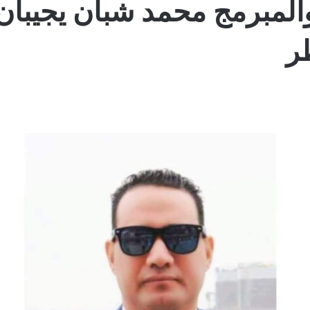
والمبرمج محمد شبان يجيبان
طر