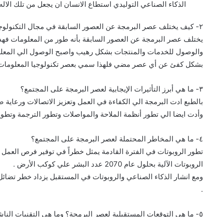
الذكاء الصناعي التوليدي استطاع الانسان ان يجعل من تلك الاله من
٢- كيف يختلف عصر البرمجة عن العصور السابقة في مجال التكنولوجيا ؟
يختلف عصر البرمجة عن العصور السابقة بأنه طور من المعلومات فهذا
والوصول للخدمات والمنتجات بشكل رهيب واصبح الوصول الي المعلومة
بشكل كفئ عن أي عصر مضي فلهذا سمي بعصر تكنولوجيا المعلومات 
٣- ما هي أبرز التأثيرات الإيجابية لعصر البرمجة على المجتمع؟
بالطبع ادت البرمجة الي الكفاءة في العمل وتعزيز الاتصالات ورعاية ص
وأدت ايضا الي تطور أنظمة الملاحة والمواصلات وتطور الترجمة وتطوير
٤- ما هي المخاطر المحتملة لعصر البرمجة على المجتمع؟
تطور الروبوتات في الفترة القادمة يمثل خطراً في توفير فرص العمل 
الروبوتات الآلية بحلول عام 2070 عدد البشر علي كوكب الأرض .
ومع انشار الذكاء الصناعي والروبوتات في المستقبل يزداد خطر تضائل
.
٥- ما هي التوقعات المستقبلية لعصر البرمجة؟ وما هي التقنيات الناشئة التي ستشكل هذا المستقبل؟